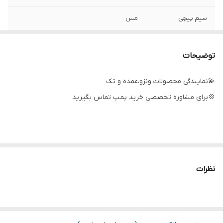
سیم پیچی
مس
آمپر
۱۴
توضیحات
دهانه ورودی
۴ اینچ
💫نمایندگی محصولات ونزو،عمده و تک
دهانه خروجی
۴ اینچ
💢برای مشاوره تخصصی خرید پمپ تماس بگیرید
جنس پروانه
برنج
حداکثر آبدهی
80
(مترمکعب
درساعت)
نظرات
ساخت کشور
چین
حداکثر آبدهی
1350
(لیتردردقیقه)