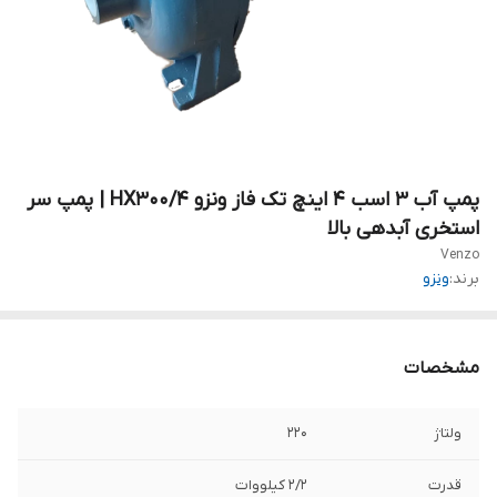
پمپ آب ۳ اسب ۴ اینچ تک فاز ونزو HX300/4 | پمپ سر
استخری آبدهی بالا
Venzo
برند:
ونزو
مشخصات
ولتاژ
۲۲۰
قدرت
۲/۲ کیلووات