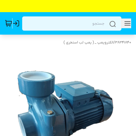
38341840
/
الکتروپمپ _ ( پمپ لب استخری )