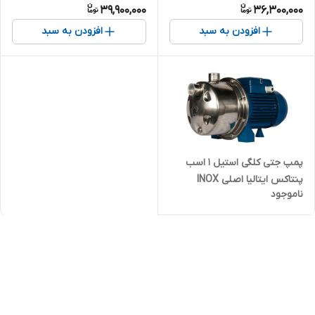
39,900,000
36,300,000
خروجی تقویت شده )
خروجی تقویت شده )
افزودن به سبد
افزودن به سبد
پمپ جتی کلگی استیل ۱ اسب
پنتاکس ایتالیا اصلی INOX
ناموجود
100N/60 | پمپ یک اسب خانگی
مخصوص آب شور و دریا