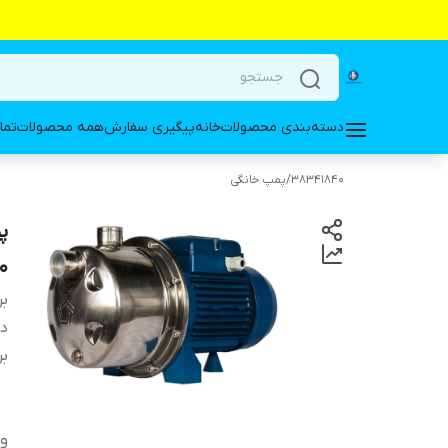
دسته‌بندی محصولات
خانه
پیگیری سفارش
همه محصولات
تما
38341840
/
پمپ خانگی
00N/60
بر
دس
بر
ول