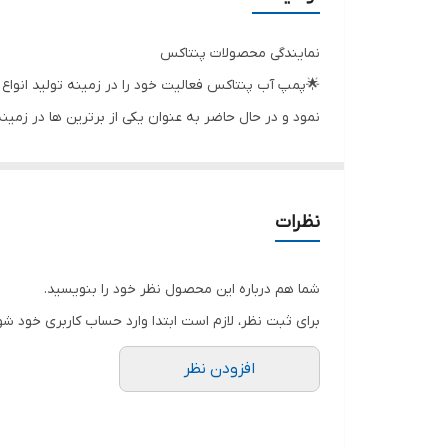
جنس شفت
نمایندگی محصولات پنتاکس
کشور سازنده
نمود و در حال حاضر به عنوان یکی از برترین ها در زمی
قدرت (اسب بخار)
یکی از مزایای این پمپ آب سر و صدای کم آن می‌باشد که
دهانه ورودی و خروجی
برای مصارف خانگی ، صنعتی و تجاری مورد استفاده قرار م
جنس پروانه
نظرات
قدرت (کیلووات)
شما هم درباره این محصول نظر خود را بنویسید.
برای ثبت نظر، لازم است ابتدا وارد حساب کاربری خود شو
افزودن نظر