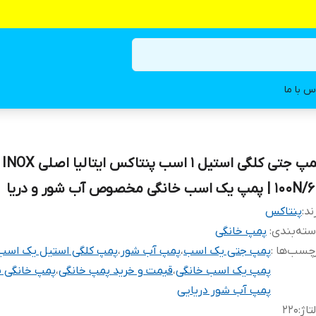
س با ما
پمپ جتی کلگی استیل ۱ اسب پنتاکس ایتالیا اصلی INOX
1 | پمپ یک اسب خانگی مخصوص آب شور و دریا
ند:
پنتاکس
ته‌بندی
:
پمپ خانگی
چسب‌ها :
پمپ جتی یک اسب
،
پمپ آب شور
،
پمپ کلگی استیل یک اسب
پمپ یک اسب خانگی
،
قیمت و خرید پمپ خانگی
،
پمپ خانگی 
پمپ آب شور دریایی
تاژ
:
۲۲۰