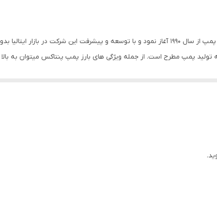
استیل
ایتالیا
🌟پمپ آب پنتاکس فعالیت خود را در زمینه تولید انواع پمپ از سال ۱۹۹۰ آغاز نمود و با توسعه و پیشر
نه تولید پمپ مطرح است. از جمله ویژگی های بارز پمپ پنتاکس میتوان به بال
۱
 فعالیتی بدون صدا دارد.
۱ اینچ
ی گیرد.
نوریل
۰٫۷۵
ید.