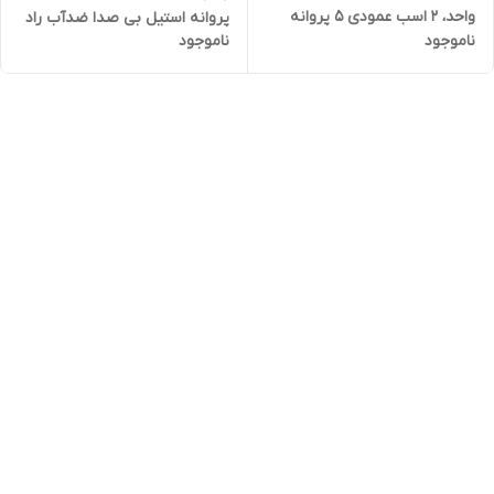
واحد، ۲ اسب عمودی ۵ پروانه
پروانه استیل بی صدا ضدآب راد
ناموجود
ناموجود
استیل بی صدا ضدآب راد پمپ
پمپ A10SS05 | سایلنت
A10SS05 | سایلنت