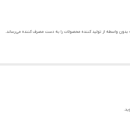
۱/۴ ۱ اینچ(لوله۴)
۱/۴ ۱ اینچ(لوله۴)
بدون واسطه از تولید کننده محصولات را به دست مصرف کننده می‌رساند.
۵۶ متر
۲۰۰ لیتر در دقیقه
استیل
استیل
استیل
۵
ید.
۷.۲
برای ارتفاع )