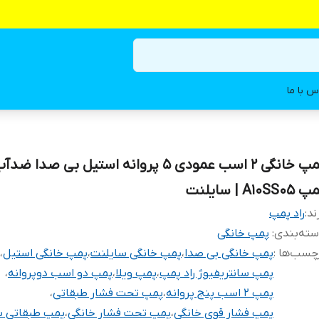
س با ما
پمپ خانگی ۲ اسب عمودی ۵ پروانه استیل بی صدا ضد
A10SS05 | سایلنت
ند:
راد پمپ
ته‌بندی
:
پمپ خانگی
چسب‌ها :
پمپ خانگی بی صدا
،
پمپ خانگی سایلنت
،
پمپ خانگی استیل
،
پمپ سانتریفیوژ راد پمپ
،
پمپ ویلا
،
پمپ دو اسب دوپروانه
،
پمپ ۲ اسب پنج پروانه
،
پمپ تحت فشار طبقاتی
،
پمپ فشار قوی خانگی
،
پمپ تحت فشار خانگی
،
پمپ طبقاتی س