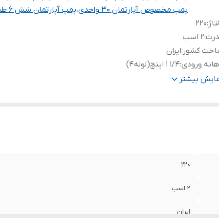
پمپ مخصوص آپارتمان ۳۰ واحدی
،
پمپ آپارتمان شش ۶ طبقه
تاژ
:
۲۲۰
درت
:
۲ اسب
اخت کشور
:
ایران
انه ورودی
:
۱/۴ ۱ اینچ(لوله۴)
هانه خروجی
:
۱/۴ ۱ اینچ(لوله۴)
مایش بیشتر
اکثر ارتفاع
:
۵۶ متر
اکثر آبدهی
:
۲۰۰ لیتر در دقیقه
نس شفت
:
استیل
نس پروانه
:
استیل
نس بدنه
:
استیل
داد پروانه
:
۵
۲۲۰
پر
:
۷.۲
۲ اسب
ایران