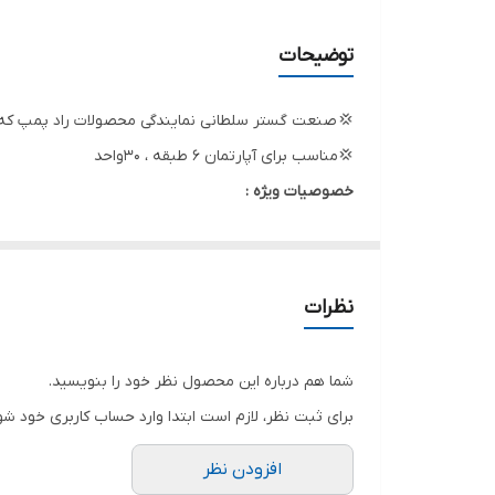
دهانه ورودی
توضیحات
دهانه خروجی
💢 صنعت گستر سلطانی نمایندگی محصولات راد پمپ که 
حداکثر ارتفاع
💢مناسب برای آپارتمان ۶ طبقه ، ۳۰واحد
خصوصیات ویژه :
حداکثر آبدهی
قطعات و بدنه استنلس استیل (عدم زنگ زدگی )
جنس شفت
مناسب مناطق مرطوب
عمربیشتروطولانی تر قطعات پمپ
جنس پروانه
نظرات
کاملا مناسب برای انتقال مایعات خوراکی و آب تا 40 درجه سانتیگراد
جنس بدنه
امکان غوطه وری درآب سری W (جهت فواره ، آب نما)
شما هم درباره این محصول نظر خود را بنویسید.
تکنیک برتر :
تعداد پروانه
برای ثبت نظر، لازم است ابتدا وارد حساب کاربری خود شو
کاهش صدا (باطراحی ویژه )
آمپر
افزودن نظر
حداقل آمپراستارت و آمپردائم با بکارگیری پروانه بیشتر ( 