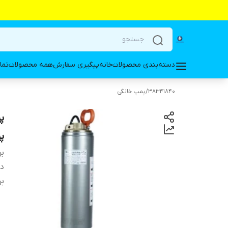
دسته‌بندی محصولات
خانه
پیگیری سفارش
همه محصولات
تما
38341840
/
پمپ خانگی
پمپ 
بر
دس
بر