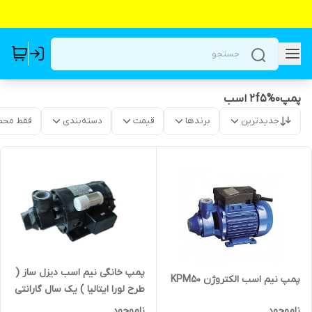
پمپ۰%2f۵ اسب
جدیدترین
برندها
قیمت
دسته‌بندی
فقط محص
پمپ خانگی نیم اسب دیزل ساز (
پمپ نیم اسب الکتروژن KPM50
طرح لورا ایتالیا ) یک سال گارانتی
DM16
ناموجود
ناموجود