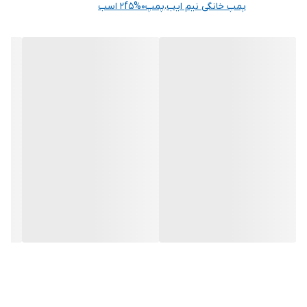
پمپ خانگی نیم ایب
،
پمپ۰%2f۵ اسب