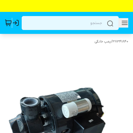
38341840
/
پمپ خانگی