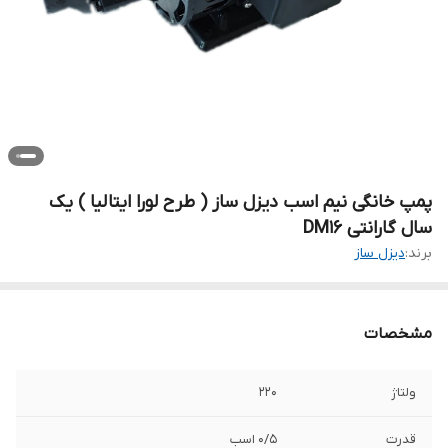
پمپ خانگی نیم اسب دیزل ساز ( طرح لورا ایتالیا ) یک
سال گارانتی DM16
برند:
دیزل ساز
مشخصات
ولتاژ
۲۲۰
قدرت
۰/۵ اسب