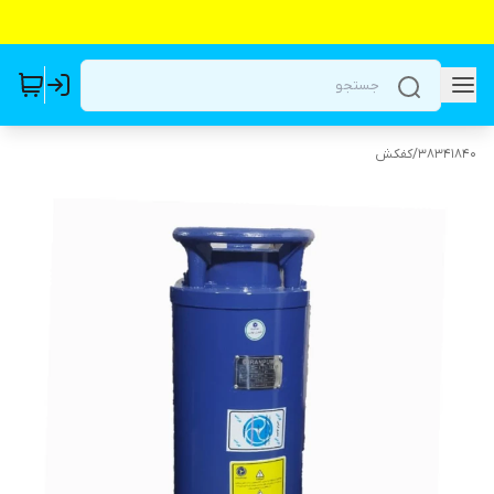
38341840
/
کفکش