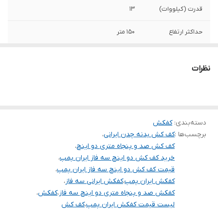
قدرت (کیلووات)
۱۳
حداکثر ارتفاع
۱۵۰ متر
حداکثر آبدهی
۲۰
(مترمکعب در
نظرات
ساعت)
حداکثر آبدهی (لیتر
۳۳۳
در دقیقه)
دسته‌بندی
:
کفکش
آمپر
۲۸
برچسب‌ها :
کف کش بدنه چدن ایرانی
،
کف کش صد و پنجاه متری دو اینچ
،
تعداد پروانه
۵
خرید کف کش دو اینچ سه فاز ایران پمپ
،
قیمت کف کش دو اینچ سه فاز ایران پمپ
،
کشور سازنده
ایران
کفکش ایران پمپ
،
کفکش ایرانی سه فاز
،
کفکش صد و پنجاه متری دو اینچ سه فاز
،
کفکش
،
جنس بدنه و پروانه
چدن
لیست قیمت کفکش ایران پمپ
،
کف کش