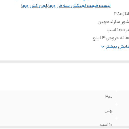
لیست قیمت لجنکش سه فاز ورما
،
لجن کش ورما
تاژ
:
۳۸۰
ور سازنده
:
چین
درت
:
۱۰ اسب
هانه خروجی
:
۴ اینچ
اکثر ارتفاع
:
۲0 متر
مایش بیشتر
اکثر آبدهی
:
۲۱۶۷ لیتر در دقیقه
نس شفت
:
استیل
نس بدنه
:
چدن
۳۸۰
چین
۱۰ اسب