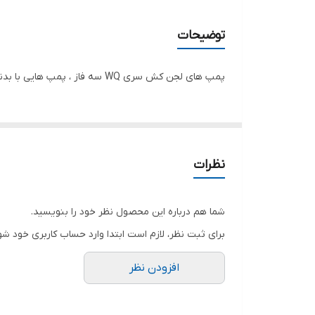
دهانه خروجی
توضیحات
حداکثر ارتفاع
پمپ های لجن کش سری WQ سه فاز ، پمپ هایی با بدنه چدن هستند و به دلیل استفاده از پیچ و مهره های ضدزنگ در آنان دارای عمری طولانی هستند
حداکثر آبدهی
جنس شفت
جنس بدنه
نظرات
شما هم درباره این محصول نظر خود را بنویسید.
برای ثبت نظر، لازم است ابتدا وارد حساب کاربری خود شو
افزودن نظر