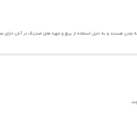
۴ اینچ
۲0 متر
۲۱۶۷ لیتر در دقیقه
استیل
چدن
ید.