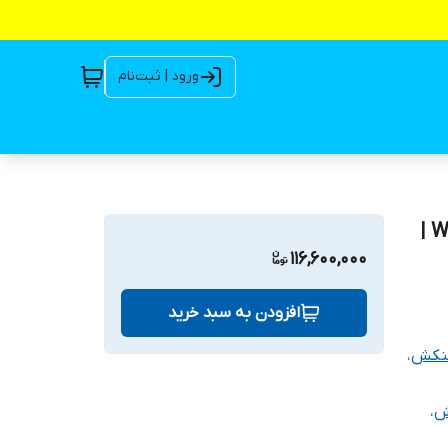
ورود | ثبت‌نام
لجن کش 20 متری ۴ اینچ ۱۰ اسب ۳ فار ورما WQ80-20-7.5 |
116,600,000
افزودن به سبد خرید
نکش
،
ش
،