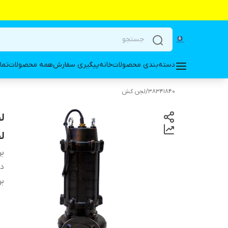
دسته‌بندی محصولات
خانه
پیگیری سفارش
همه محصولات
تما
38341840
/
لجن کش
ل
بر
دس
بر