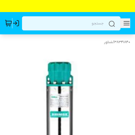
38341840
/
شناور