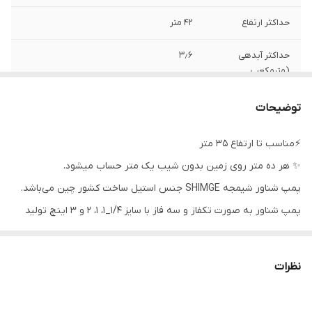
حداکثر ارتفاع
۴۲ متر
حداکثر آبدهی
۳٫۶
(مترمکعب
درساعت)
توضیحات
حداکثر آبدهی(لیتر
۶۰
بر دقیقه)
⚡مناسب تا ارتفاع ۳۵ متر
✨ هر ده متر روی زمین بدون شیب یک متر حساب میشود.
ولتاژ
۲۲۰
پمپ شناور شیمجه SHIMGE جنس استیل ساخت کشور چین می‌باشد.
دهانه خروجی
۱ اینچ
پمپ شناور به صورت تکفاز و سه فاز با سایز ۱/۴_۱، ۱، ۲ و ۳ اینچ تولید
می شود.
جنس شفت
استیل
شرکت شیمجه انواع پمپ های خانگی ، کف کش و لجن کش و شناور
ساخت کشور
چین
نظرات
مطابق استانداردهای روز دنیا با کیفیت بالا طراحی و تولید مینماید.
جنس بدنه
استیل
معمولا پروانه های پمپ شناور از جنس استیل یا باکالیت ساخته شده در