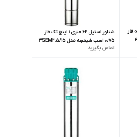
 اینچ سه فاز
شناور استیل ۶۲ متری ۱ اینچ تک فاز
۰٫۷۵ اسب شیمجه مدل 3SEM2.5/15
تماس بگیرید