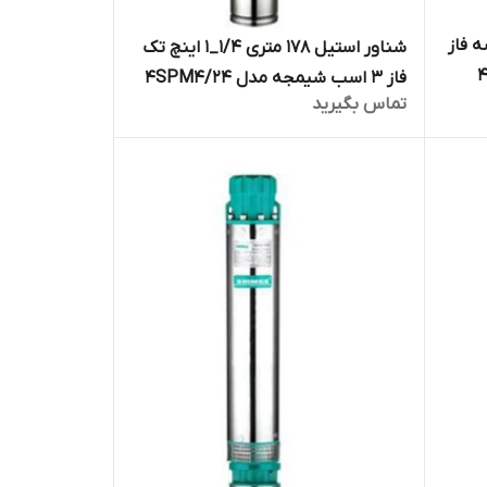
 ۲ اینچ سه فاز
شناور استیل ۱۷۸ متری ۱/۴_۱ اینچ تک
فاز ۳ اسب شیمجه مدل 4SPM4/24
تماس بگیرید