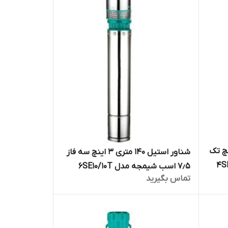
۱۳ متری ۱/۴_۱ اینچ تک
شناور استیل ۱۴۰ متری ۳ اینچ سه فاز
۷٫۵ اسب شیمجه مدل 6SE10/10T
تماس بگیرید