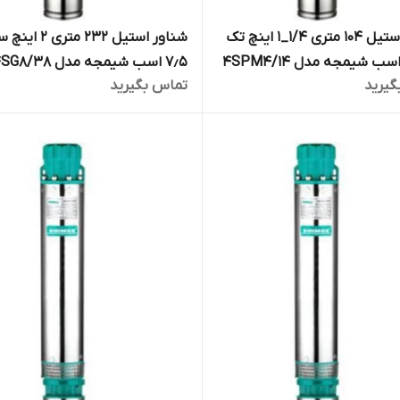
شناور استیل ۱۰۴ متری ۱/۴_۱ اینچ تک
شناور استیل ۲۳۲ متری
۷٫۵ اسب شیمجه مدل 4SG8/38
گیرید
تماس بگیرید