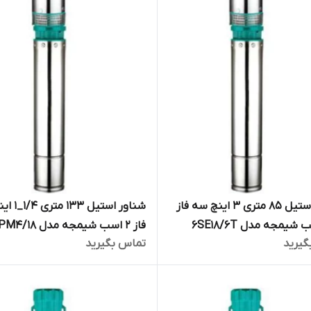
شناور استیل ۸۵ متری ۳ اینچ سه فاز
شناور استیل ۳
فاز ۲ اسب شیمجه مدل 4SPM4/18
گیرید
تماس بگیرید