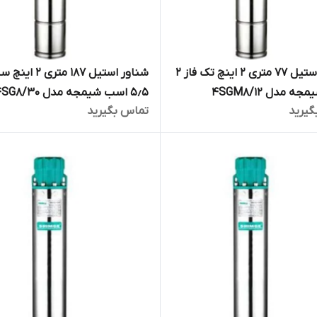
شناور استیل ۷۷ متری ۲ اینچ تک فاز ۲
شناور استیل ۱۸۷ متری ۲
 مدل 4SGM8/12
۵٫۵ اسب شیمجه مدل 4SG8/30
گیرید
تماس بگیرید