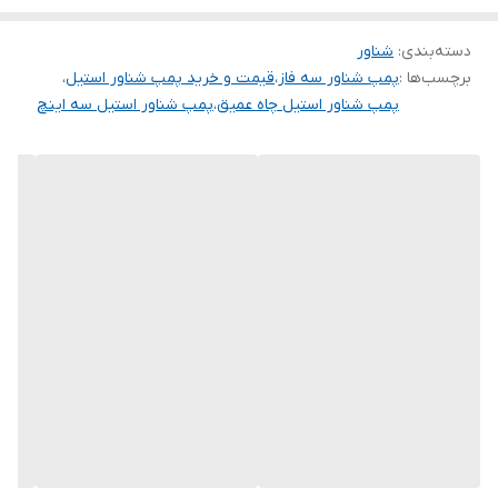
برابر ماسه مقاوم است.
جنس پروانه
باکالیت
دسته‌بندی
:
شناور
برچسب‌ها :
پمپ شناور سه فاز
،
قیمت و خرید پمپ شناور استیل
،
پمپ شناور استیل چاه عمیق
،
پمپ شناور استیل سه اینچ