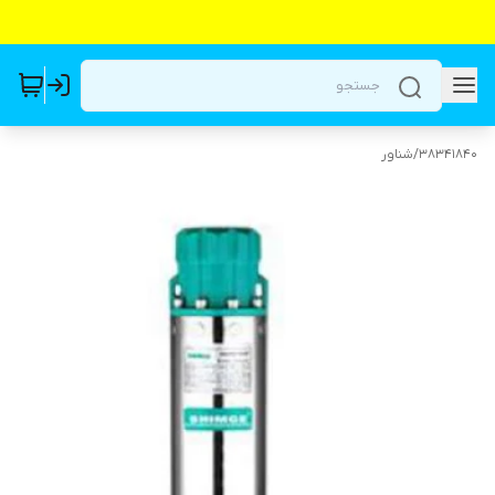
38341840
/
شناور