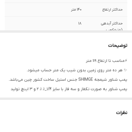
حداکثر ارتفاع
۱۴۰ متر
حداکثر آبدهی
۱۸
(مترمکعب
درساعت)
توضیحات
حداکثر آبدهی(لیتر
۳۰۰
بر دقیقه)
⚡مناسب تا ارتفاع ۱۱۹ متر
✨ هر ده متر روی زمین بدون شیب یک متر حساب میشود.
ولتاژ
۳۸۰
پمپ شناور شیمجه SHIMGE جنس استیل ساخت کشور چین می‌باشد.
دهانه خروجی
۳ اینچ
پمپ شناور به صورت تکفاز و سه فاز با سایز ۱/۴_۱، ۱، ۲ و ۳ اینچ تولید
می شود.
جنس شفت
استیل
شرکت شیمجه انواع پمپ های خانگی ، کف کش و لجن کش و شناور
ساخت کشور
چین
نظرات
مطابق استانداردهای روز دنیا با کیفیت بالا طراحی و تولید مینماید.
جنس بدنه
استیل
معمولا پروانه های پمپ شناور از جنس استیل یا باکالیت ساخته شده در