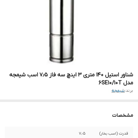
شناور استیل ۱۴۰ متری ۳ اینچ سه فاز ۷٫۵ اسب شیمجه
مدل 6SE10/10T
برند:
شیمجه
مشخصات
قدرت (اسب بخار)
۷٫۵