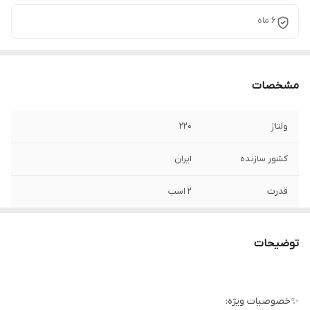
۶ ماه
مشخصات
ولتاژ
۲۲۰
کشور سازنده
ایران
قدرت
۲ اسب
حداکثر ارتفاع
۲۰ متر
توضیحات
آمپر
9/4
حداکثر آبدهی
430 لیتر در دقیقه
✨خصوصیات ویژه: