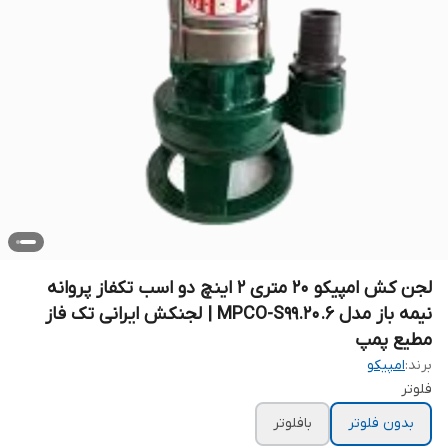
لجن کش امپیکو ۲۰ متری ۲ اینچ دو اسب تکفاز پروانه
نیمه باز مدل MPCO-S99.20.6 | لجنکش ایرانی تک فاز
مطیع پمپ
برند:
امپیکو
فلوتر
بدون فلوتر
بافلوتر