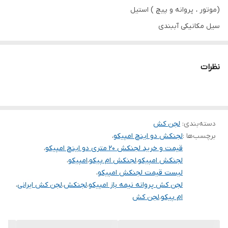
دهانه خروجی
۲ اینچ
(موتور ، پروانه و پیچ ) استيل
سیل مکانیکی آببندی
وزن
۲۲ کیلوگرم
راندمان بالا (۶۰%) مطابق با استاندار اروپا
جنس بدنه
استیل_چدن
نظرات
دسته‌بندی
:
لجن کش
برچسب‌ها :
لجنکش دو اینچ امپیکو
،
قیمت و خرید لجنکش 20 متری دو اینچ امپیکو
،
لجنکش امپیکو
،
لجنکش ام پیکو
،
امپیکو
،
لیست قیمت لجنکش امپیکو
،
لجن کش پروانه نیمه باز امپیکو
،
لجنکش
،
لجن کش ایرانی
،
ام پیکو
،
لجن کش