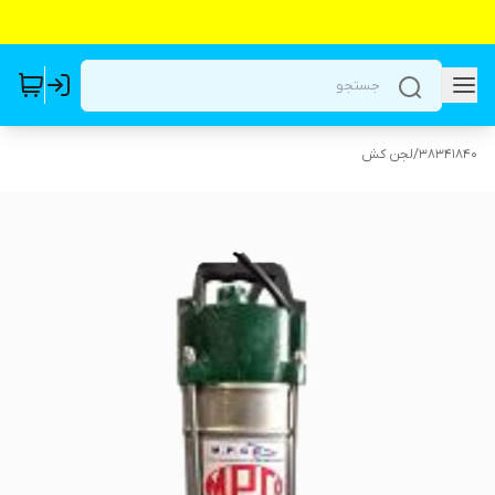
38341840
/
لجن کش