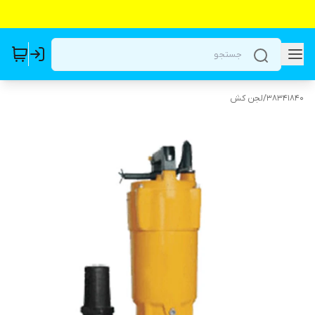
38341840
/
لجن کش