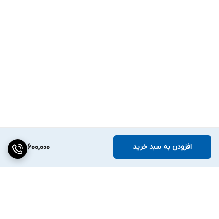
مخصوص و 2عدد کاسه نمد روغن کاملاً آب بندی میشود که شرایط نفوذ
پذیری آب به داخل پمپ را به صفر میرساند و امکان بازدید روغن داخل
آن توسط پیچ آلن نمره 8 در بغل و پایین پمپ امکان پذیر است. (لازم
بذکر است که روغن بکار رفته از نوع پارافین خوراکی جهت جلوگیری از
آلودگی محیط زیست و مطابق استاندارد ISO-14001 می باشد.)
⇐ کلیه پمپ های تکفاز مجهز به سیستم Thermo Guard برای
محافظت از سیم پیچی طراحی و ساخته شده است.
⇐ کلیه پمپ های اسپیکو دارای یک سریال مشخص میباشند که شماره
شناسایی پمپ محسوب می گردد که بر روی بدنه حکاکی شده است.
افزودن به سبد خرید
59,600,000