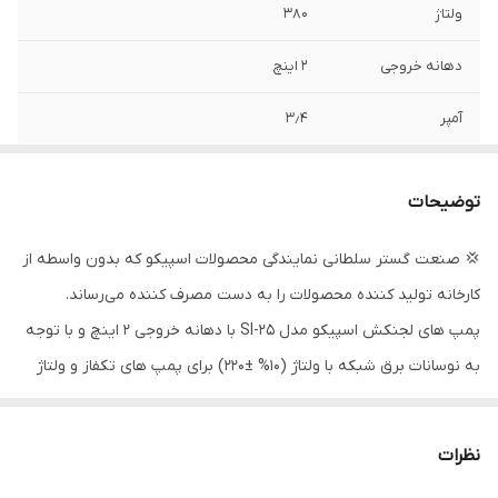
ولتاژ
۳۸۰
دهانه خروجی
۲ اینچ
آمپر
۳٫۴
وزن
۲۱ کیلو
توضیحات
تابلو کنترل
✅( داخل پمپ )
💢 صنعت گستر سلطانی نمایندگی محصولات اسپیکو که بدون واسطه از
قدرت (کیلووات)
۱٫۷۵
کارخانه تولید کننده محصولات را به دست مصرف کننده می‌رساند.
قدرت (اسب بخار)
۲٫۵
پمپ های لجنکش اسپیکو مدل SI-25 با دهانه خروجی 2 اینچ و با توجه
به نوسانات برق شبکه با ولتاژ (10% ±220) برای پمپ های تکفاز و ولتاژ
حداکثر ارتفاع
۲۵ متر
(10% ±380) برای پمپ های سه فاز طراحی شده است.
جنس بدنه
الومینیوم
⇐ بدنه آن از آلومینیوم و پروانه و متعلقات اصلی پمپ از چدن
نظرات
مخصوص داکتیل ساخته شده که در مقابل ضربه و خوردگی دارای
فلوتر
❌