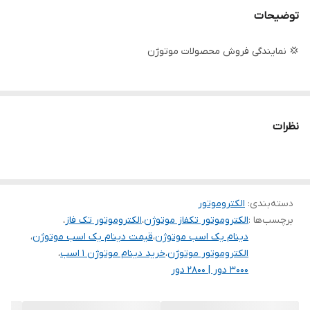
توضیحات
جنس بدنه
آلومینیوم
💢 نمایندگی فروش محصولات موتوژن
سیم پیچی
مس
نظرات
دسته‌بندی
:
الکتروموتور
برچسب‌ها :
الکتروموتور تکفاز موتوژن
،
الکتروموتور تک فاز
،
دینام یک اسب موتوژن
،
قیمت دینام یک اسب موتوژن
،
الکتروموتور موتوژن
،
خرید دینام موتوژن ۱ اسب
،
۳۰۰۰ دور | ۲۸۰۰ دور