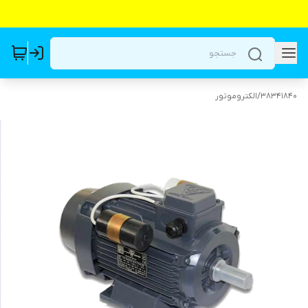
38341840
/
الکتروموتور