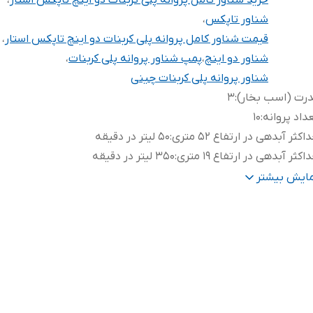
خرید شناور کامل پروانه پلی کربنات دو اینچ تاپکس استار
،
شناور تاپکس
،
قیمت شناور کامل پروانه پلی کربنات دو اینچ تاپکس استار
،
شناور دو اینچ
،
پمپ شناور پروانه پلی کربنات
،
شناور پروانه پلی کربنات چینی
رت (اسب بخار)
:
۳
داد پروانه
:
۱۰
اکثر آبدهی در ارتفاع ۵۲ متری
:
۵۰ لیتر در دقیقه
اکثر آبدهی در ارتفاع ۱۹ متری
:
۳۵۰ لیتر در دقیقه
ل کابل
:
۲ متر
مایش بیشتر
دهی در ارتفاع ۳۳ متری
:
۲۵۰ لیتر در دقیقه
پر
:
16
هانه خروجی
:
۲ اینچ
یم پیچی
:
مس
نس بدنه
:
تمام استیل
نس پروانه
:
پلی کربنات