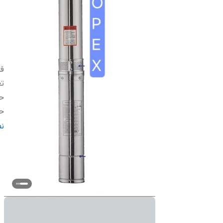
قد
تع
حد
حد
طو
ن
آب
آم
د
س
ج
ج