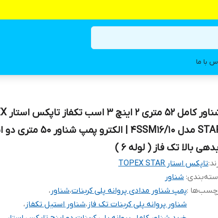
س با ما
شناور کامل ۵۲
STAR مدل 4SSM16/10 | الکترو پمپ شناور ۵۰
دهی بالا تک فاز ( لوله ۶ )
ند:
تاپکس استار TOPEX STAR
ته‌بندی
:
شناور
چسب‌ها :
پمپ شناور مدادی پروانه پلی کربنات
،
شناور
،
شناور پروانه پلی کربنات تک فاز
،
شناور استیل تکفاز
،