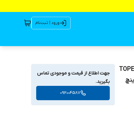
ورود | ثبت‌نام
 متری ۲ اینچ ۳ اسب تکفاز تاپکس استار TOPEX
جهت اطلاع از قیمت و موجودی تماس
 متری دو اینچ
بگیرید.
09120045187