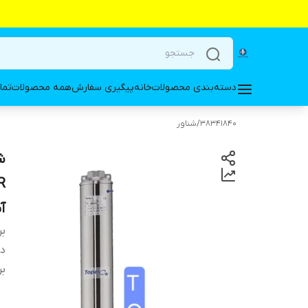
دسته‌بندی محصولات
خانه
پیگیری سفارش
همه محصولات
تما
38341840
/
شناور
آب
بر
دس
بر