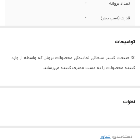
تعداد پروانه
۲
قدرت (اسب بخار)
۲
دهانه خروجی
3 اینچ
توضیحات
قدرت (کیلووات)
۱/۵
💢 صنعت گستر سلطانی نمایندگی محصولات برونل که واسطه از وارد
ولتاژ
۲۲۰
کننده محصولات را به دست مصرف کننده می‌رساند.
جنس بدنه
چدن
سیم پیچی
مس
نظرات
جنس شفت
استیل
کشور سازنده
چین
دسته‌بندی
:
شناور