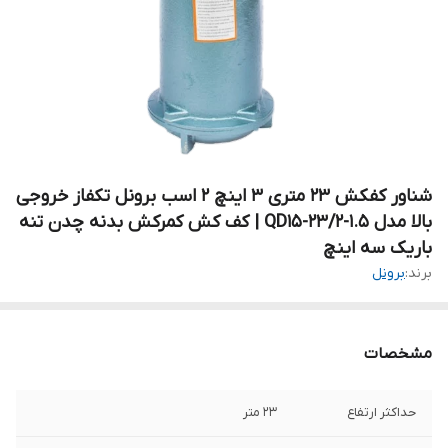
شناور کفکش 23 متری 3 اینچ 2 اسب برونل تکفاز خروجی
بالا مدل QD15-23/2-1.5 | کف کش کمرکش بدنه چدن تنه
باریک سه اینچ
برند:
برونل
مشخصات
حداکثر ارتفاع
۲۳ متر