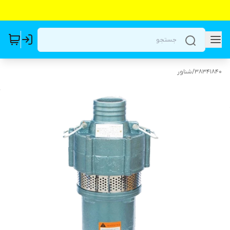
38341840
/
شناور