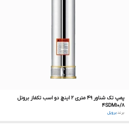
پمپ تک شناور ۴۹ متری ۲ اینچ دو اسب تکفاز برونل
4SDM10/8
برند:
برونل