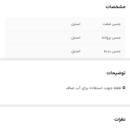
مشخصات
جنس شفت
استیل
جنس پروانه
استیل
جنس بدنه
استیل
تعدادپروانه
۸
توضیحات
حداکثر ارتفاع
۴۹ متر
⛔ فقط جهت استفاده برای آب صاف
قدرت مورد نیاز
۲ اسب
ولتاژ
۲۲۰
نظرات
دهانه خروجی
۲ اینچ