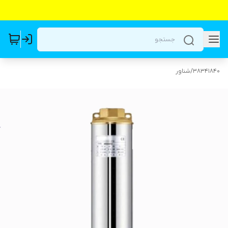
38341840
/
شناور