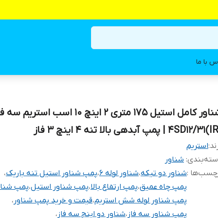
س با ما
شناور کامل استیل 175 متری 2 اینچ 10 اسب استریم سه
4SD12/3) | پمپ آبدهی بالا تنه ۴ اینچ 3 فاز
ند:
استریم
ته‌بندی
:
شناور
چسب‌ها :
شناور دو تیکه
،
شناور لوله ۶
،
پمپ شناور استیل تنه باریک
،
پمپ چاه عمیق
،
پمپ ارتفاع بالا
،
پمپ شناور استیل
،
پمپ شناو
پمپ شناور لوله شش استریم
،
قیمت و خرید پمپ شناور
،
پمپ شناور سه فاز
،
شناور دو اینچ سه فاز
،