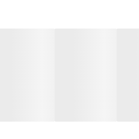
270 لیتر در دقیقه
❌
استیل
مس
چین