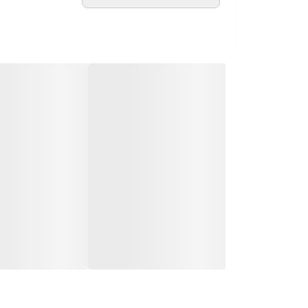
آبدهی در ارتفاع 55 متری
تابلو
جنس شفت
سیم پیچی
کشور سازنده