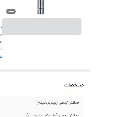
حد
حد
حد
تع
ق
ن
قد
ول
قط
مشخصات
د
آب
آب
حداکثر آبدهی (لیتردردقیقه)
آب
تا
حداکثر آبدهی (مترمکعب درساعت)