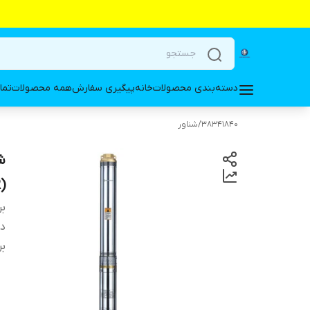
دسته‌بندی محصولات
خانه
پیگیری سفارش
همه محصولات
تما
38341840
/
شناور
1(IR
بر
دس
بر