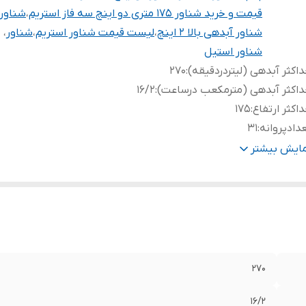
قیمت و خرید شناور 175 متری دو اینچ سه فاز استریم
،
شناور 10 اس
شناور آبدهی بالا 2 اینچ
،
لیست قیمت شناور استریم
،
شناور
،
شناور استیل
اکثر آبدهی (لیتردردقیقه)
:
270
اکثر آبدهی (مترمکعب درساعت)
:
16/2
اکثر ارتفاع
:
175
دادپروانه
:
31
درت
:
10 اسب
مایش بیشتر
رت (کیلووات)
:
7/5
تاژ
:
380
ر تنه
:
۴ اینچ
هانه خروجی
:
۲ اینچ (لوله ۶ سانت )
دهی در ارتفاع 175 متری
:
90 لیتر در دقیقه
دهی در ارتفاع 135 متری
:
180 لیتر در دقیقه
270
دهی در ارتفاع 55 متری
:
270 لیتر در دقیقه
بلو
:
❌
16/2