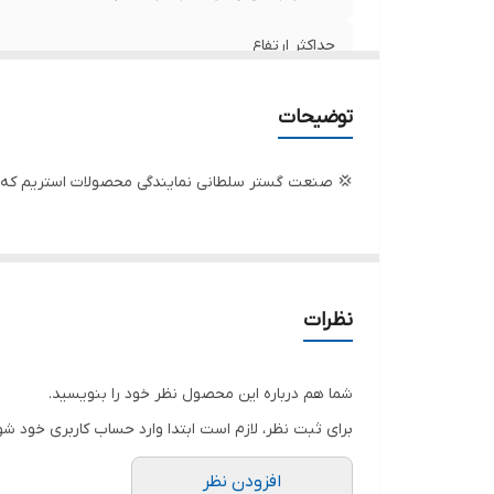
ج
حداکثر ارتفاع
س
کش
تعدادپروانه
توضیحات
قدرت
💢 صنعت گستر سلطانی نمایندگی محصولات استریم که ب
قدرت (کیلووات)
ولتاژ
قطر تنه
نظرات
دهانه خروجی
شما هم درباره این محصول نظر خود را بنویسید.
آبدهی در ارتفاع 175 متری
برای ثبت نظر، لازم است ابتدا وارد حساب کاربری خود شو
آبدهی در ارتفاع 135 متری
افزودن نظر