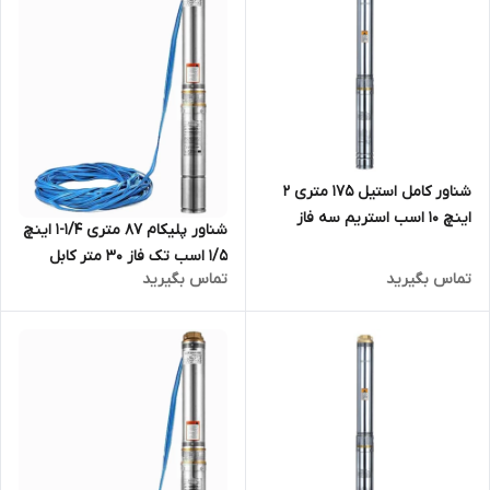
کابل بلند تکفاز دو اینچ
شناور کامل استیل 175 متری 2
اینچ 10 اسب استریم سه فاز
شناور پلیکام 87 متری 1/4-1 اینچ
4SD12/31(IR) | پمپ آبدهی بالا
1/5 اسب تک فاز 30 متر کابل
تنه ۴ اینچ 3 فاز
تماس بگیرید
تماس بگیرید
مدل PELIKUM - QJD4-60/12-1.1 |
الکترو پمپ شناور استیل قلمی
کامل تنه باریک مدادی کابل بلند
تکفاز یک و یک چهارم ( 1/25
)اینچ