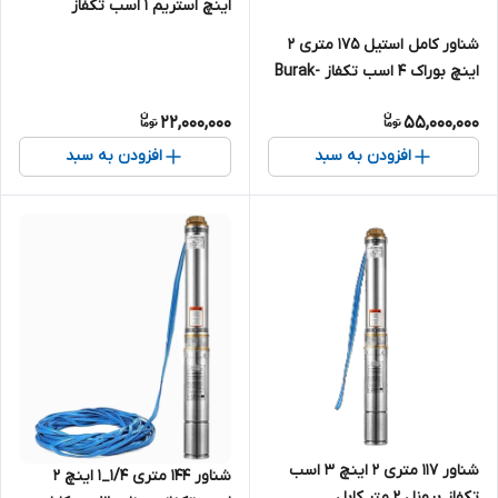
اینچ استریم ۱ اسب تکفاز
4SDM4/10(IR) | پمپ ۷۵ متری
شناور کامل استیل 175 متری 2
تنه ۴ اینچ
اینچ بوراک 4 اسب تکفاز Burak-
4SDM6/24
22,000,000
55,000,000
افزودن به سبد
افزودن به سبد
شناور ۱۱۷ متری ۲ اینچ ۳ اسب
شناور ۱۴۴ متری ۱/۴_۱ اینچ ۲
تکفاز برونل ۲ متر کابل