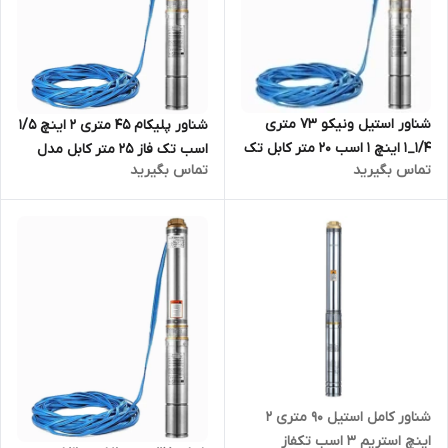
شناور استیل ونیکو ۷۳ متری
شناور پلیکام 45 متری 2 اینچ 1/5
۱/۴_۱ اینچ ۱ اسب ۲۰ متر کابل تک
اسب تک فاز 25 متر کابل مدل
تماس بگیرید
تماس بگیرید
فاز مدل VONICO-4SDM4/10-
PELIKUM - QJD10-35/7-1.1 |
0.75 | الکترو پمپ شناور ۷۵
الکترو پمپ شناور استیل قلمی
متری ۱/۲۵ اینچ کابل بلند تکفاز
کامل تنه باریک مدادی کابل بلند
تکفاز دو اینچ
شناور کامل استیل 90 متری ۲
اینچ استریم ۳ اسب تکفاز