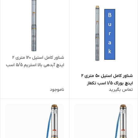
شناور کامل استیل ۱۲۰ متری ۲
اینچ آبدهی بالا استریم ۵/۵ اسب
۳ فاز (4SD10/20(IR
شناور کامل استیل 50 متری 2
اینچ بوراک 1/5 اسب تکفاز
تماس بگیرید
ناموجود
Burak-4SDM10/7 | پمپ تنه ۴
اینچ