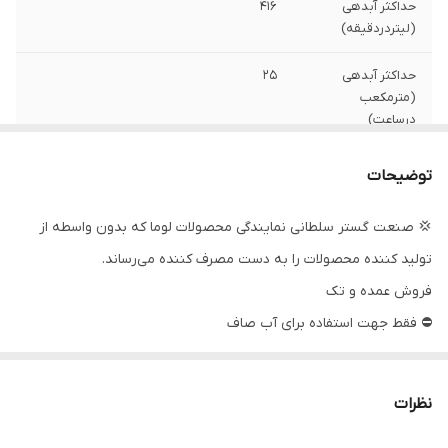
حداکثر آبدهی
۴۱۶
(لیتردردقیقه)
حداکثر آبدهی
۲۵
(مترمکعب
درساعت)
حداکثر ارتفاع
۱۶۸
توضیحات
قطر تنه
۶ اینچ
💢 صنعت گستر سلطانی نمایندگی محصولات لوما که بدون واسطه از
تولید کننده محصولات را به دست مصرف کننده می‌رساند.
دهانه خروجی
۳ اینچ
فروش عمده و تک
سیم پیچی
مس
⛔ فقط جهت استفاده برای آب صاف
کشور سازنده
چین
ولتاژ
۳۸۰
نظرات