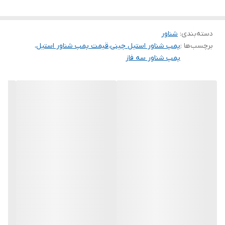
تعدادپروانه
۱۲
قدرت
۱۵ اسب
دسته‌بندی
:
شناور
برچسب‌ها :
پمپ شناور استیل چینی
،
قیمت پمپ شناور استیل
،
جنس شفت
استیل
پمپ شناور سه فاز
جنس پروانه
باکالیت