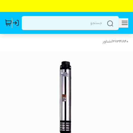
38341840
/
شناور