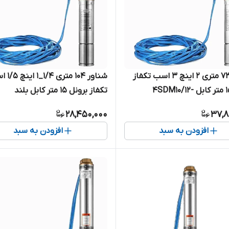
شناور ۷۳ متری ۲ اینچ ۳ اسب تکفاز
شناور ۱۰۴ متر
برونل ۱۵ متر کابل 4SDM10/12-
تکفاز برونل ۱۵ متر کابل بلند
2.2(SH+T) | پمپ استیل کامل آبدهی
4SDM4/13-1.1 | پمپ استیل کا
28,450,000
37,8
 تک فاز ( ۷۵متر )
۱.۲۵ اینچ کابل بلند تک فاز
افزودن به سبد
افزودن به سبد