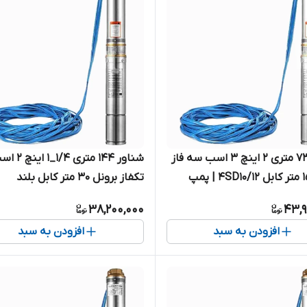
شناور ۷۳ متری ۲ اینچ ۳ اسب سه فاز
شناور ۱۴۴ متری ۱/۴_۱ 
برونل ۱۵ متر کابل 4SD10/12 | پمپ
تکفاز برونل ۳۰ متر کابل بلند
امل آبدهی بالا کابل بلند سه
4SDM4/18-1.5 | پمپ استیل ک
38,200,000
43,9
کابل بلند تک فاز
افزودن به سبد
افزودن به سبد