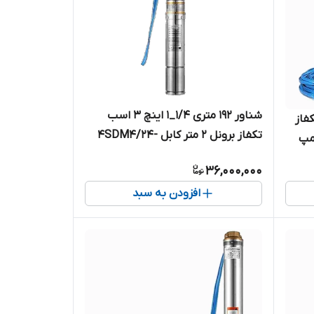
شناور ۱۹۲ متری ۱/۴_۱ اینچ ۳ اسب
 تکفاز
تکفاز برونل ۲ متر کابل 4SDM4/24-
ل 4SDM10/8 | پمپ
2.2 | پمپ استیل کامل ۱.۲۵ اینچ
استیل کامل آبدهی بالا کابل بلند ۲
36,000,000
آبدهی بالا تک فاز
افزودن به سبد