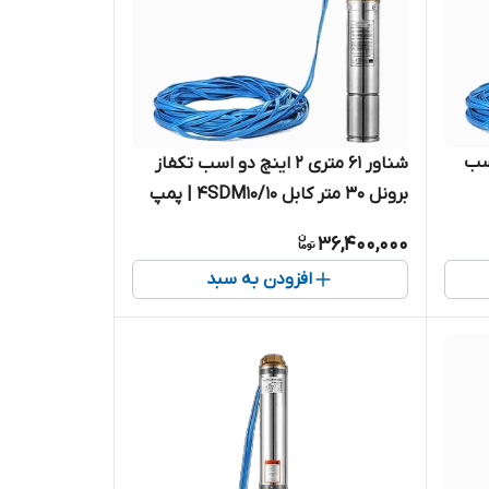
ی ۱/۴_۱ اینچ ۱/۵ اسب
شناور ۶۱ متری ۲ اینچ دو اسب تکفاز
برونل ۳۰ متر کابل 4SDM10/10 | پمپ
مل
استیل کامل آبدهی بالا کابل بلند ۲
36,400,000
اسب تک فاز ( ۶۰ متر )
افزودن به سبد