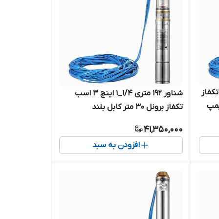
چ ۱/۵ اسب تکفاز
شناور ۱۹۲ متری ۱/۴_۱ اینچ ۳ اسب
ابل 4SDM10/7 | پمپ
تکفاز برونل ۳۰ متر کابل بلند
 یک و
4SDM4/24-2.2 | پمپ استیل کامل
41,350,000
کابل بلند تک فاز
افزودن به سبد