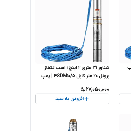
اینچ ۲ اسب
شناور ۳۱ متری ۲ اینچ ۱ اسب تکفاز
برونل 20 متر کابل 4SDM10/5 | پمپ
امل
استیل کامل آبدهی بالا
27,050,000
افزودن به سبد