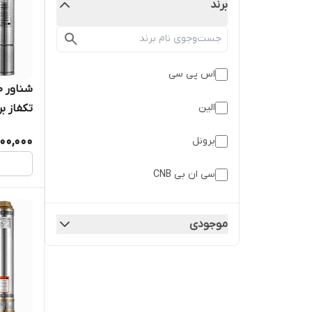
برند
اس پی سی
الین
00,000
برونل
کابل بلن
سی ان بی CNB
لوما
موجودی