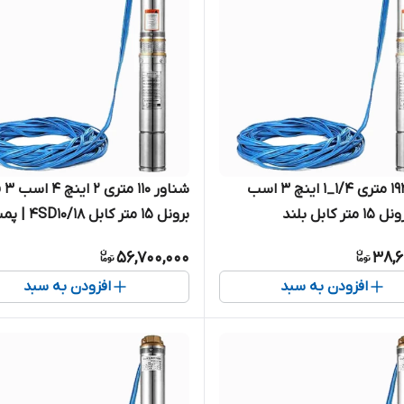
شناور ۱۹۲ متری ۱/۴_۱ اینچ ۳ اسب
شناور ۱۱۰
تکفاز برونل ۱۵ متر کابل بلند
برونل ۱۵ متر کابل SD10/18
4SDM4/24-2.2 | پمپ استیل کامل
استیل کامل آبدهی بالا کابل بلند
56,700,000
38,6
اسب سه فاز
افزودن به سبد
افزودن به سبد