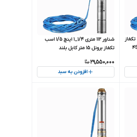
۱ اینچ ۱ اسب تکفاز
شناور ۱۱۲ متری ۱/۴_۱ اینچ ۱/۵ اسب
برونل ۱۵ متر کابل بلند 4SDM4/10-
تکفاز برونل ۱۵ متر کابل بلند
۱.۲۵ اینچ
4SDM4/14-1.1 | پمپ شناور استیل
29,550,000
کامل ۱.۲۵ اینچ کابل بلند تک فاز ۱۱۰
افزودن به سبد
متری