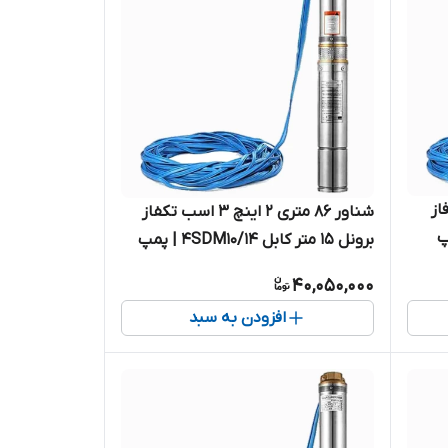
 متری ۲ اینچ ۴ اسب ۳ فاز
شناور ۸۶ متری ۲ اینچ ۳ اسب تکفاز
4 | پمپ
برونل ۱۵ متر کابل 4SDM10/14 | پمپ
 چهار
استیل کامل آبدهی بالا کابل بلند سه
40,050,000
اسب تک فاز ( ۸۵ متر )
افزودن به سبد