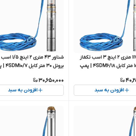
شناور ۱۱۷ متری ۲ اینچ ۳ اسب تکفاز
شناور ۴۳ متری ۲ این
برونل ۱۵ متر کابل 4SDM6/18 | پمپ
برونل ۳۰ متر ک
متر تک فاز
استیل کامل آبدهی بالا کابل بلند
30,650,000
40,2
نیم اسب تک فاز ( ۴۵ متر )
افزودن به سبد
افزودن به سبد