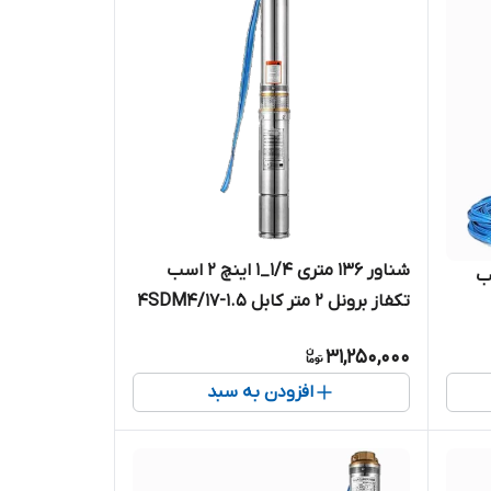
شناور ۱۳۶ متری ۱/۴_۱ اینچ ۲ اسب
 اینچ ۳ اسب
تکفاز برونل ۲ متر کابل 4SDM4/17-1.5
| پمپ استیل کامل ۱.۲۵ اینچ تک فاز
 | پمپ استیل
31,250,000
افزودن به سبد