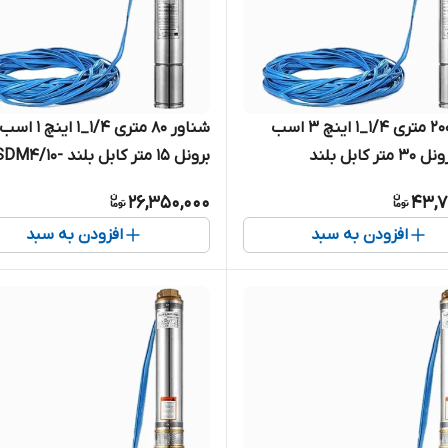
شناور ۲۰۰ متری ۱/۴_۱ اینچ ۳ اسب
شناور ۸۰ متری ۱/۴_
تکفاز برونل ۳۰ متر کابل بلند
4SDM4/25-2.2 | پمپ استیل کامل
0.75 | پمپ استیل کامل 
26,350,000
43,7
د تک فاز
کابل بلند تک فاز
افزودن به سبد
افزودن به سبد