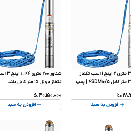
شناور ۳۱ متری ۲ اینچ ۱ اسب تکفاز
شناور ۲۰۰ متری ۱/۴_۱
برونل ۳۰ متر کابل 4SDM10/5 | پمپ
تکفاز برونل ۱۵ متر کابل بلند
استیل کامل آبدهی بالا کابل بلند یک
4SDM4/25-2.2(SH+T)
40,150,000
28,
( ۳۰ متر )
کامل ۱.۲۵ اینچ کابل بلند تک فاز
افزودن به سبد
افزودن به سبد