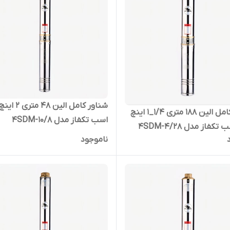
شناور کامل الین 188 متری 1/4_1 اینچ
اسب تکفاز مدل 4SDM-10/8
ناموجود