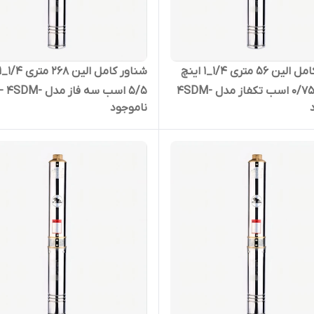
شناور کامل الین 56 متری 1/4_1 اینچ
استیل 0/75 اسب تکفاز مدل 4SDM-
5/5 اسب سه فاز مدل 
ناموجود
4/40