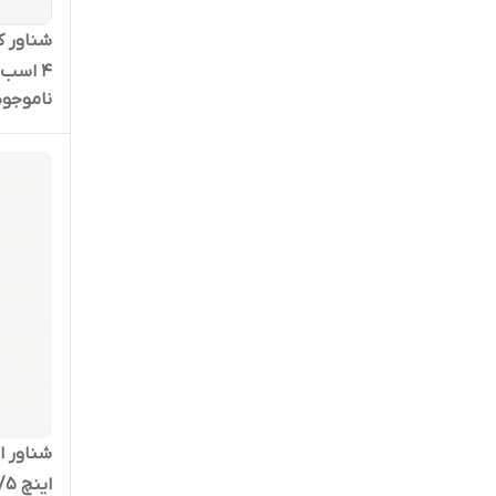
4 اسب تکفاز مدل 4SDM-4/32
ناموجود