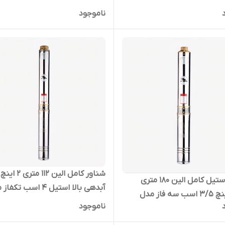
4S
ناموجود
شناور کامل الین ۱۱۲ متری ۲ اینچ
شناور استیل کامل الین 180 متری
آبدهی بالا استیل ۴ اسب تک
1/4_1 اینچ 3/5 اسب سه فاز مدل
4SDM-10/18 | پمپ ارتفاع بالا 
ناموجود
ELIN-4S
۳ کیلووات ( ۱۱۰ متری )