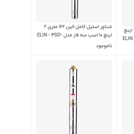
شناور استیل کامل الین 162 متری 2
شناور کامل الین 268 متری 1/4_1 اینچ
اینچ 10 اسب سه فاز مدل ELIN - 4SD-
ELIN - 4SDM-
10/30
ناموجود