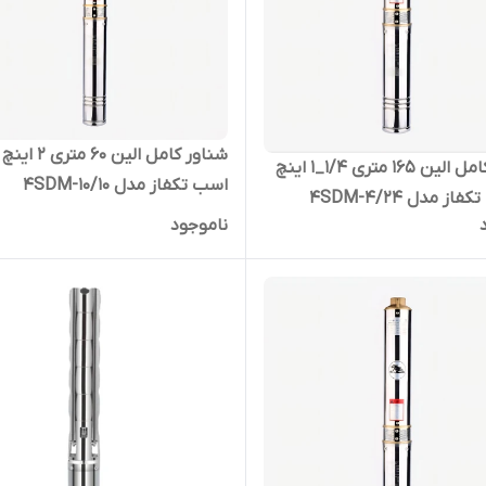
شناور کامل الین 60 متر
شناور کامل الین 165 متری 1/4_1 اینچ
اسب تکفاز مدل 4SDM-10/10
ناموجود