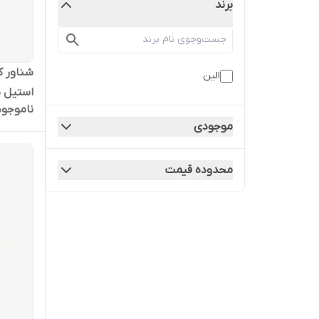
برند
الین
ناموجود
4/8
موجودی
محدوده قیمت