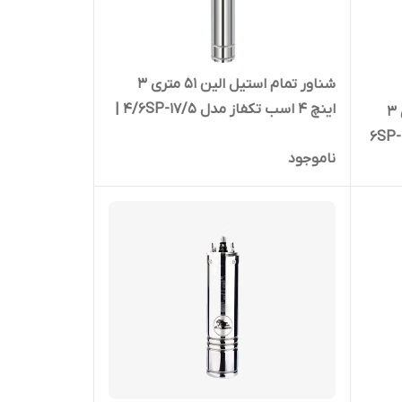
شناور تمام استیل الین 51 متری 3
اینچ 4 اسب تکفاز مدل 4/6SP-17/5 |
شناور تمام استیل الین 73 متری 3
پمپ آبدهی بالا تک فاز
ناموجود