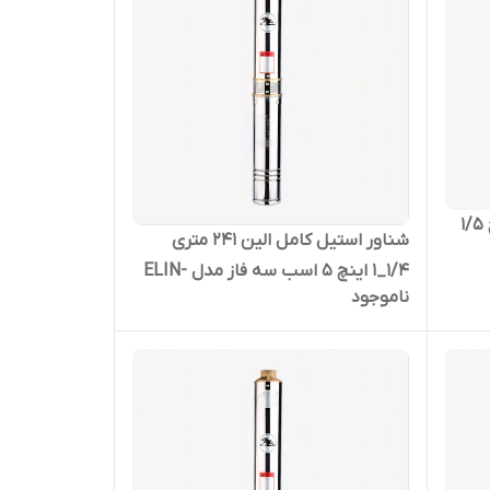
شناور کامل الین 48 متری 2 اینچ 1/5
شناور استیل کامل الین 241 متری
1/4_1 اینچ 5 اسب سه فاز مدل ELIN-
ناموجود
4SDM-4/36