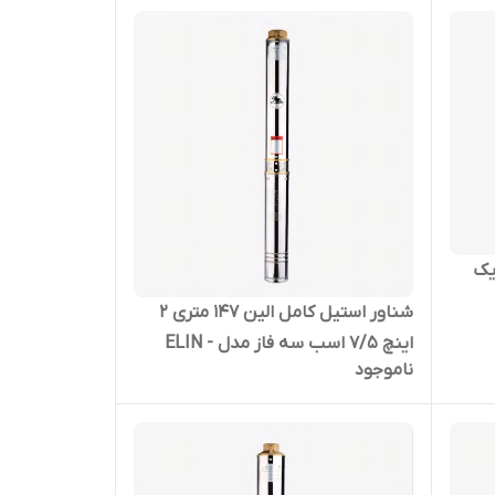
ی 1 اینچ یک
شناور استیل کامل الین 147 متری 2
اینچ 7/5 اسب سه فاز مدل ELIN -
ناموجود
4SD-10/27