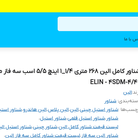
س با ما
شناور کامل الین 268 متری 1/4_1 اینچ 5/5 اسب 
ELIN - 4SDM-4/4
ند:
الین
ته‌بندی
:
شناور
چسب‌ها :
شناور استیل چینی
،
الین
،
الین پلاس
،
الین هاندرو
،
شناور استی
شناور
،
شناور استیل قلمی
،
شناور استیل
،
لیست قیمت شناور کامل الین
،
شناور چینی
،
شناور استیل الین 3 
شناور الین سه فاز
،
لیست قیمت شناور کامل سه فاز الین
،