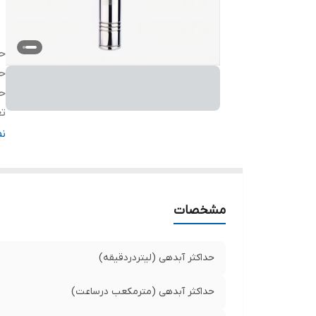
حد
حد
حد
تع
ق
ن
آب
آب
آب
مشخصات
ج
ج
ج
حداکثر آبدهی (لیتردردقیقه)
ول
د
حداکثر آبدهی (مترمکعب درساعت)
کش