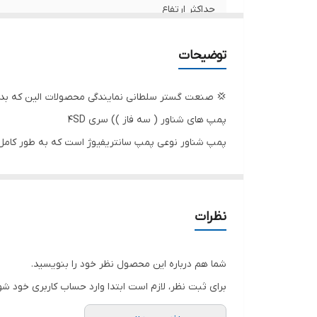
حداکثر ارتفاع
س
قط
تعدادپروانه
توضیحات
قدرت
💢 صنعت گستر سلطانی نمایندگی محصولات الین که بدو
آبدهی در ارتفاع 268 متری
پمپ های شناور ( سه فاز )) سری 4SD
پمپ شناور نوعی پمپ سانتریفیوژ است که به طور کامل د
آبدهی در ارتفاع 249 متری
الکتریکی و پمپ تشکیل شده اند. موتور و پمپ به هم مت
آبدهی در ارتفاع 211 متری
ساخته می شود تا در برابر خوردگی مقاوم بوده و طول عم
جنس شفت
نظرات
جنس بدنه
شما هم درباره این محصول نظر خود را بنویسید.
جنس پروانه
برای ثبت نظر، لازم است ابتدا وارد حساب کاربری خود شو
ولتاژ