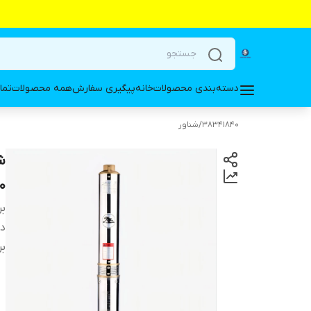
دسته‌بندی محصولات
خانه
پیگیری سفارش
همه محصولات
تما
38341840
/
شناور
0
بر
دس
بر