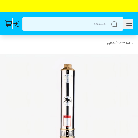
38341840
/
شناور