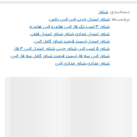
جنس استیل ساخته می شود تا در برابر خوردگی مقاوم بوده و طول عمر
آبدهی در ارتفاع 224
2/4 متر مکعب بر ساعت
متری
دسته‌بندی
:
شناور
بیشتری داشته باشد.
برچسب‌ها :
شناور استیل چینی
،
الین
،
الین پلاس
،
جنس بدنه
استنلس استیل 201
شناور 3 اسب تک فاز الین هاندرو
،
الین هاندرو
،
شناور استیل مدادی
،
شناور
،
شناور استیل قلمی
،
جنس پروانه
نوریل
شناور استیل
،
لیست قیمت شناور کامل الین
،
شناور 5 اسب الین
،
شناور چینی
،
شناور استیل الین 3 فاز
،
ولتاژ
380
شناور الین سه فاز
،
لیست قیمت شناور کامل سه فاز الین
،
شناور مدادی
،
شناور مدادی الین
دهانه خروجی
1/25 اینچ
کشور سازنده
چین
سیم پیچی
مس
قطر تنه
۴ اینچ