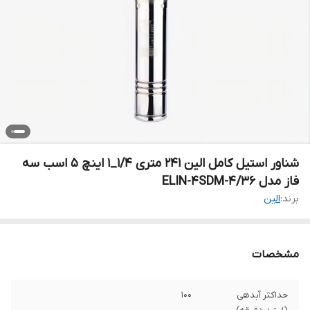
شناور استیل کامل الین 241 متری 1/4_1 اینچ 5 اسب سه
فاز مدل ELIN-4SDM-4/36
برند:
الین
مشخصات
حداکثر آبدهی
100