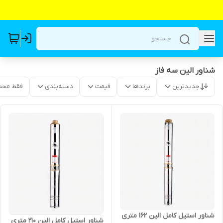
شناور الین سه فاز
جدیدترین
برندها
قیمت
دسته‌بندی
فقط محص
شناور استیل کامل الین 162 متری
شناور استیل کامل الین 210 متری