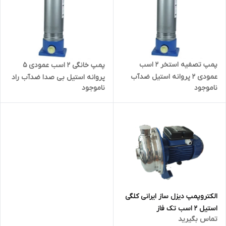
پمپ تصفیه استخر ۲ اسب
پمپ خانگی ۲ اسب عمودی ۵
عمودی ۲ پروانه استیل ضدآب
پروانه استیل بی صدا ضدآب راد
ناموجود
ناموجود
راد پمپ AVS1802
پمپ A10SS05 | سایلنت
الکتروپمپ دیزل ساز ایرانی کلگی
استیل ۲ اسب تک فاز
تماس بگیرید
DSS120/15M | پمپ بشقابی دو