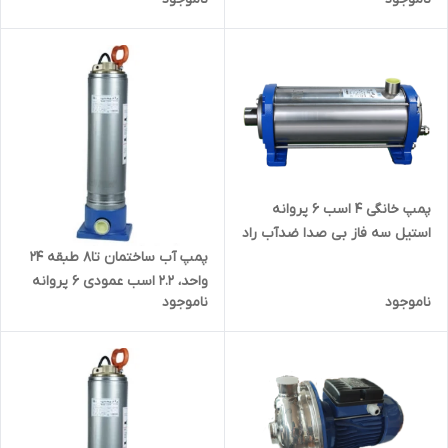
5SS06 | پمپ دو و دو دهم اسب
ضدآب راد پمپ 3SS06 | سایلنت
سایلنت
پمپ خانگی ۴ اسب ۶ پروانه
استیل سه فاز بی صدا ضدآب راد
پمپ 310SS06 | سایلنت
پمپ آب ساختمان تا۸ طبقه ۲۴
واحد، ۲.۲ اسب عمودی ۶ پروانه
ناموجود
ناموجود
استیل بی صدا ضدآب راد پمپ
A5SS06 | سایلنت