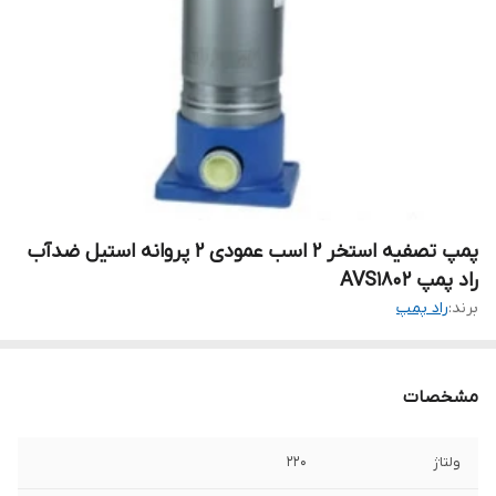
پمپ تصفیه استخر ۲ اسب عمودی ۲ پروانه استیل ضدآب
راد پمپ AVS1802
برند:
راد پمپ
مشخصات
ولتاژ
۲۲۰