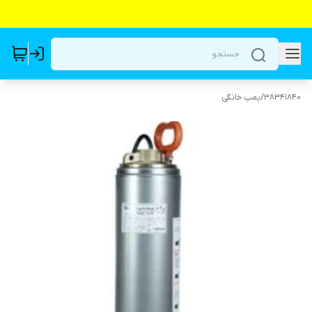
38341840
/
پمپ خانگی