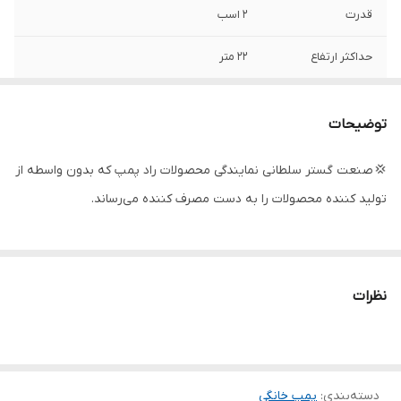
قدرت
۲ اسب
حداکثر ارتفاع
۲۲ متر
ساخت کشور
ایران
توضیحات
دهانه ورودی
۲ اینچ (لوله ۶)
💢 صنعت گستر سلطانی نمایندگی محصولات راد پمپ که بدون واسطه از
حداکثر آبدهی
۴۲۰ لیتر در دقیقه
تولید کننده محصولات را به دست مصرف کننده می‌رساند.
آمپر
۷
دهانه خروجی
۲ اینچ
نظرات
دهانه ورد
۲ اینچ
تعداد پروانه
۲
جنس پروانه
استیل
دسته‌بندی
:
پمپ خانگی