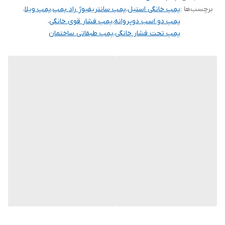
برچسب‌ها :
پمپ خانگی استیل
،
پمپ سانتریفیوژ راد پمپ
،
پمپ ویلا
،
جنس شفت
استیل
پمپ دو اسب دوپروانه
،
پمپ فشار قوی خانگی
،
پمپ تحت فشار خانگی
،
پمپ طبقاتی ساختمان
جنس بدنه
استیل