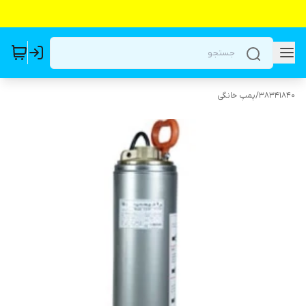
38341840
/
پمپ خانگی