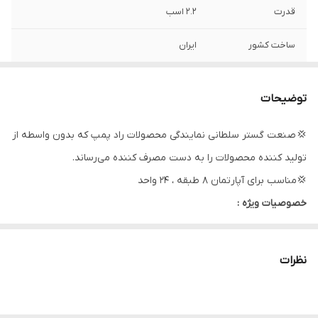
قدرت
۲.۲ اسب
ساخت کشور
ایران
دهانه ورودی
۱/۴_۱ اینچ(لوله۴)
توضیحات
دهانه خروجی
۱/۴_۱ اینچ(لوله۴)
💢 صنعت گستر سلطانی نمایندگی محصولات راد پمپ که بدون واسطه از
حداکثر ارتفاع
۶۴ متر
تولید کننده محصولات را به دست مصرف کننده می‌رساند.
حداکثر آبدهی
۱۲۰ لیتر در دقیقه
💢مناسب برای آپارتمان ۸ طبقه ، ۲۴ واحد
خصوصیات ویژه :
جنس شفت
استیل
قطعات و بدنه استنلس استیل (عدم زنگ زدگی )
جنس پروانه
استیل
مناسب مناطق مرطوب
نظرات
عمربیشتروطولانی تر قطعات پمپ
جنس بدنه
استیل
کاملا مناسب برای انتقال مایعات خوراکی و آب تا 40 درجه سانتیگراد
تعداد پروانه
۶
امکان غوطه وری درآب سری W (جهت فواره ، آب نما)