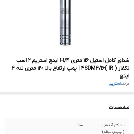
شناور کامل استیل ۱۱۶ متری 1/4-1 اینچ استریم ۲ اسب
تکفاز 4SDM4/16( IR ) | پمپ ارتفاع بالا ۱۲۰ متری تنه ۴
اینچ
برند:
استریم
مشخصات
حداکثر آبدهی
۱۰۰
(لیتردردقیقه)