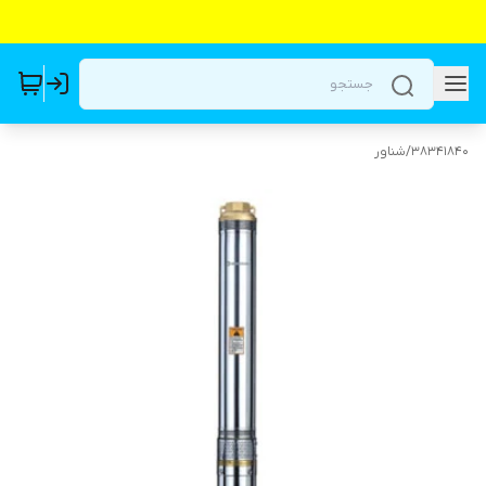
38341840
/
شناور