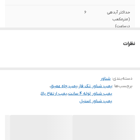
حداکثر آبدهی
۶
(مترمکعب
درساعت)
حداکثر ارتفاع
۱۱۶
نظرات
تعدادپروانه
۱۶
قدرت
۲ اسب
دسته‌بندی
:
شناور
دهانه خروجی
۱/۴_۱ اینچ (لوله ۴ سانت )
برچسب‌ها :
پمپ شناور تک فاز
،
پمپ چاه عمیق
،
پمپ شناور لوله ۴ سانت
،
پمپ ارتفاع بالا
،
جنس شفت
استیل
پمپ شناور استیل
سیم پیچی
مس
کشور سازنده
چین