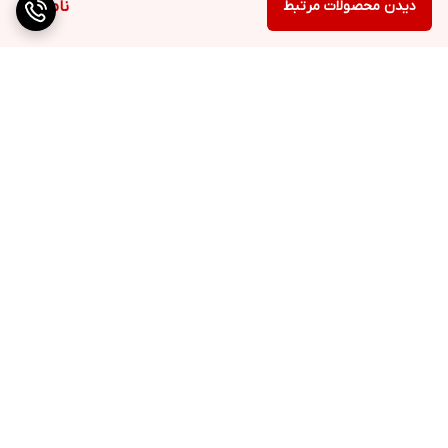
دیدن محصولات مرتبط
ناموجود
برگشت به بالا
دسترسی سریع
تماس با ما
ارتباط با ما
ساعت کاری: ۹ تا ۱۸
انبار:تهران سعدی جنوبی
0219130462۹