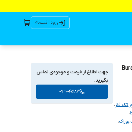
ورود | ثبت‌نام
متری 2 اینچ بوراک 4 اسب تکفاز Burak-
جهت اطلاع از قیمت و موجودی تماس
بگیرید.
09120045187
 تک فاز
،
،
،
بوراک
،