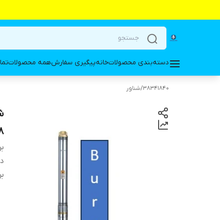
دسته‌بندی محصولات
خانه
پیگیری سفارش
همه محصولات
تما
38341840
/
شناور
/18
بر
دس
بر