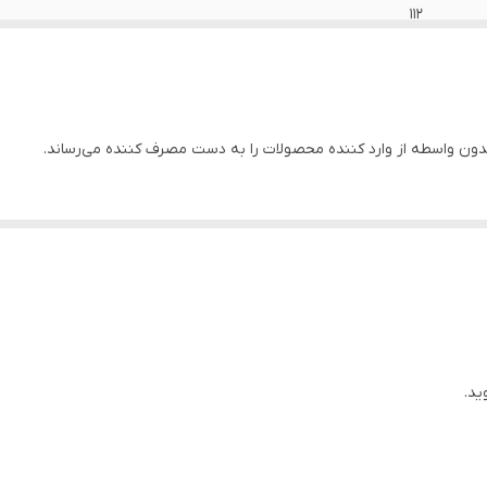
112
14
4 اسب
ون واسطه از وارد کننده محصولات را به دست مصرف کننده می‌رساند.
2 اینچ (لوله 6 سانت )
استیل
مس
۲۲۰
چین
ید.