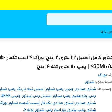
س با ما
شناور کامل استیل 112 
4SDM10 | پمپ 110 متری تنه ۴ اینچ
ند:
بوراک
ته‌بندی
:
شناور
چسب‌ها :
شناور مدادی چینی
،
پمپ شناور استیل تنه باریک
،
پمپ شناور
پمپ چاه عمیق
،
پمپ شناور استیل
،
پمپ شناور چینی
،
BURAK
شناور مدادی
،
شناور مدادی تک فاز
،
لیست قیمت شناور بوراک
شناور
،
پمپ شناور دو اینچ
،
پمپ شناور لوله 6
،