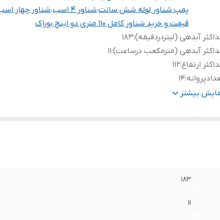
پمپ شناور لوله شش سانت
،
شناور 4 اسب
،
شناور چهار اسب
قیمت و خرید شناور کامل 110 متری دو اینچ بوراک
اکثر آبدهی (لیتردردقیقه)
:
183
اکثر آبدهی (مترمکعب درساعت)
:
11
اکثر ارتفاع
:
112
دادپروانه
:
14
درت
:
4 اسب
مایش بیشتر
هانه خروجی
:
2 اینچ (لوله 6 سانت )
نس شفت
:
استیل
یم پیچی
:
مس
تاژ
:
۲۲۰
ور سازنده
:
چین
183
11