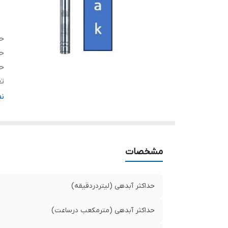
حد
حد
حد
تع
ق
ن
د
ج
س
مشخصات
ول
کش
حداکثر آبدهی (لیتردردقیقه)
حداکثر آبدهی (مترمکعب درساعت)