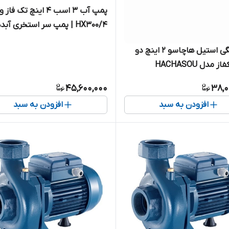
پمپ آب ۳ اسب ۴ اینچ تک فاز
HX300/4 | پمپ سر استخری آب
بالا
پمپ کلگی استیل هاچاسو 2 اینچ دو
اسب تکفاز مدل HACHASOU
D
45,600,000
38,0
افزودن به سبد
افزودن به سبد