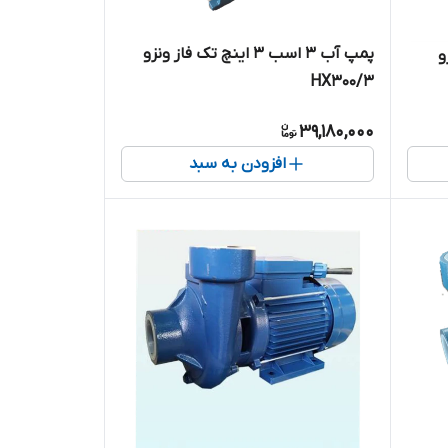
پمپ آب ۳ اسب ۳ اینچ تک فاز ونزو
زو
HX300/3
39,180,000
افزودن به سبد