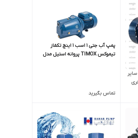
پمپ آب جتی ۱ اسب ۱ اینچ تکفاز
تیموکس TIMOX پروانه استیل مدل
JX100SS
 سایر
تماس بگیرید