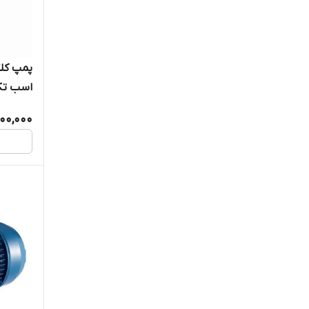
WK200
00,000