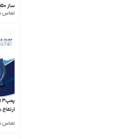
تماس ب
بالا ایرا
الکتروپ
تماس ب
موتوژن