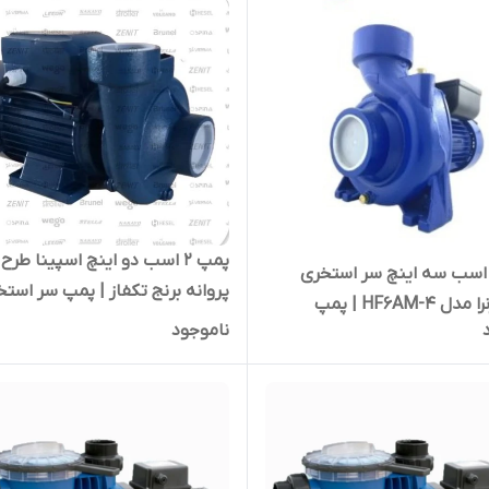
پمپ ۲ اسب دو اینچ اسپینا طرح
مپ ۳ اسب سه اینچ سر استخری
پروانه برنج تکفاز | پمپ سر استخری
ایرانی ژنرا مدل HF6AM-4 | پمپ
ناموجود
 آبدهی بالا تکفاز