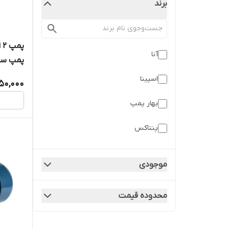
برند
آنا
پمپ سر
اسپینا
50,000
بهار پمپ
پنتاکس
تیموکس
موجودی
دراپ
محدوده قیمت
دیزل ساز
ژنرا