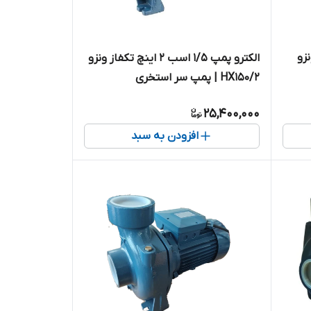
ز ونزو
الکترو پمپ 1/5 اسب ۲ اینچ تکفاز ونزو
HX150/2 | پمپ سر استخری
25,400,000
افزودن به سبد