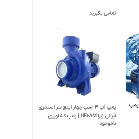
تماس بگیرید
ر پمپ
پمپ آب ۳ اسب چهار اینچ سر استخری
ایرانی ژنرا HF6AM | پمپ کشاورزی
تور
ناموجود
آبدهی بالا تکفاز