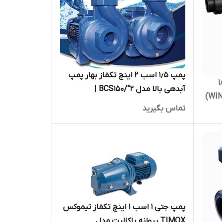
پمپ ۱٫۵ اسب ۲ اینچ تکفاز بهار پمپ
نتاکس ۱/۵
آبدهی بالا مدل BCS150/"2 |
اسب ۲ اینچ مدل WINNER 150M (IR)
الکتروپمپ سراستخری ایرانی با موتور
تماس بگیرید
اینچ
موتوژن
پمپ جتی ۱ اسب ۱ اینچ تکفاز تیموکس
TIMOX پروانه باکالیت مدل