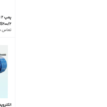
پ
S200/2
تماس ب