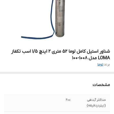
شناور استیل کامل لوما ۵۲ متری ۲ اینچ ۱/۵ اسب تکفاز
LOMA مدل ۱۰۰۸-۱۰۰
برند:
لوما
مشخصات
حداکثر آبدهی
۲۰۰
(لیتردردقیقه)