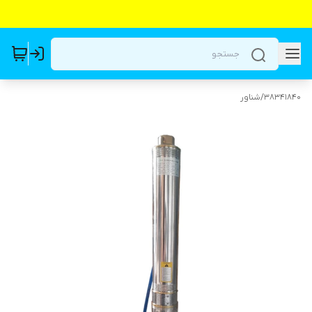
38341840
/
شناور