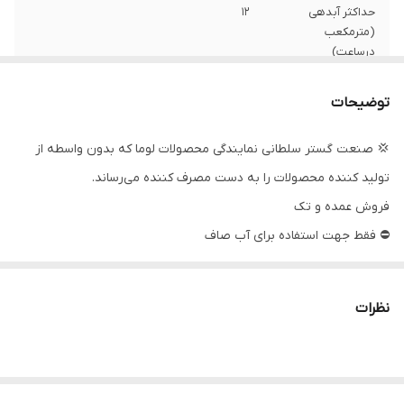
حداکثر آبدهی
۱۲
(مترمکعب
درساعت)
حداکثر ارتفاع
۵۲
توضیحات
جنس شفت
استیل
💢 صنعت گستر سلطانی نمایندگی محصولات لوما که بدون واسطه از
تولید کننده محصولات را به دست مصرف کننده می‌رساند.
سیم پیچی
مس
فروش عمده و تک
دهانه خروجی
۲ اینچ
⛔ فقط جهت استفاده برای آب صاف
ولتاژ
۲۲۰
جنس پروانه
باکالیت
نظرات
آمپر
9
قدرت
۱.۵ اسب