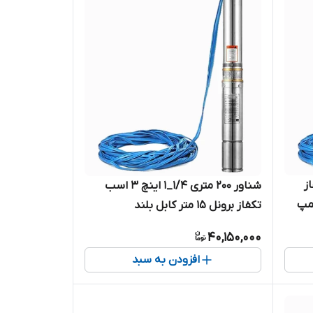
تکفاز
شناور ۲۰۰ متری ۱/۴_۱ اینچ ۳ اسب
ل 4SDM10/5 | پمپ
تکفاز برونل ۱۵ متر کابل بلند
4SDM4/25-2.2(SH+T) | پمپ استیل
40,150,000
کامل ۱.۲۵ اینچ کابل بلند تک فاز
افزودن به سبد