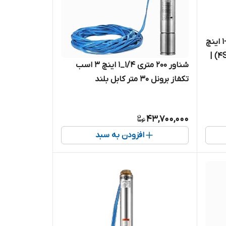
شناور کامل استیل ۷۳ متری 1/4-1 اینچ
استریم ۱ اسب تکفاز 4SDM4/10(IR) |
شناور ۲۰۰ متری ۱/۴_۱ اینچ ۳ اسب
تکفاز برونل ۳۰ متر کابل بلند
4SDM4/25-2.2 | پمپ استیل کامل
کابل بلند تک فاز
43,700,000
افزودن به سبد