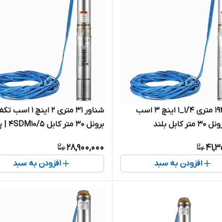
شناور ۱۹۲ متری ۱/۴_۱ اینچ ۳ اسب
شناور ۳۱ متری ۲ اینچ ۱ اسب 
تکفاز برونل ۳۰ متر کابل بلند
برونل ۳۰ متر 
4SDM4/24-2.2 | پمپ استیل کامل
28,900,000
41,3
د تک فاز
اسب تک فاز ( ۳۰ متر )
افزودن به سبد
افزودن به سبد