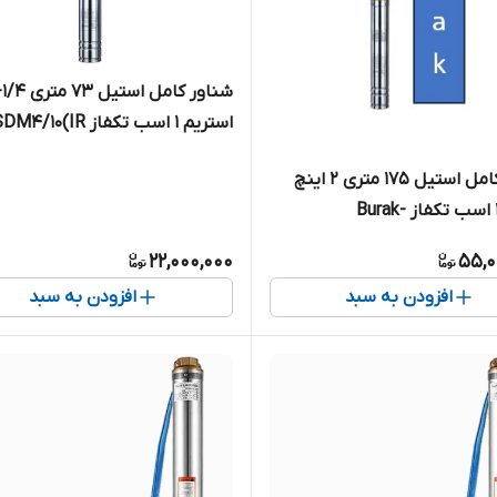
پمپ ۷۵ متری تنه ۴ اینچ
شناور کامل استیل 175 متری 2 اینچ
بوراک 4 اسب تکفاز Burak-
4SD
22,000,000
55,0
افزودن به سبد
افزودن به سبد