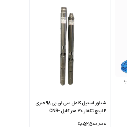
ینچ ۲ اسب
امل
شناور استیل کامل سی ان بی ۹۸ متری
اینچ کابل بلند تک فاز ( ۱۴۰ متری
۲ اینچ تکفاز 30 متر کابل CNB-
4SDM6/15-1.5-(98M)-"2
52,500,000