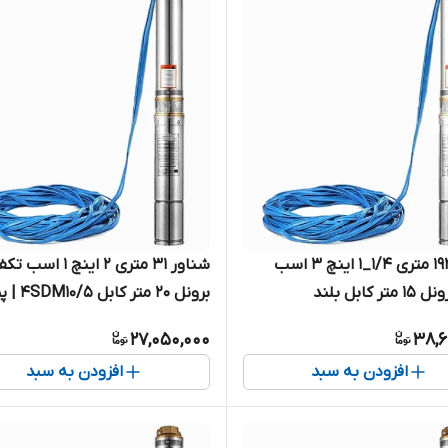
شناور ۱۹۲ متری ۱/۴_۱ اینچ ۳ اسب
شناور ۳۱ متری ۲ اینچ ۱ اسب 
تکفاز برونل ۱۵ متر کابل بلند
برونل 20 متر کاب
4SDM4/24-2.2 | پمپ استیل کامل
استیل کامل آبدهی بالا
27,050,000
38,6
افزودن به سبد
افزودن به سبد