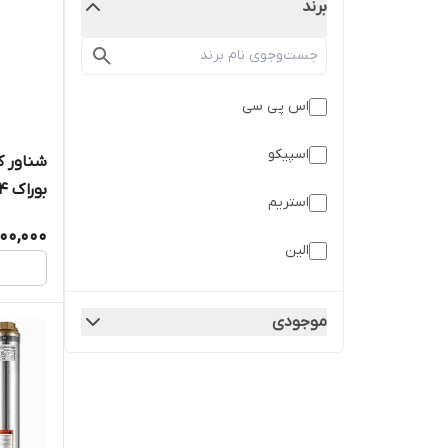
برند
اس پی سی
اسپیکو
استریم
M6/24
00,000
الین
برونل
موجودی
بوراک
سی ان بی CNB
لوما