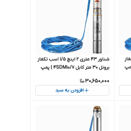
اسب تکفاز
شناور ۴۳ متری ۲ اینچ ۱/۵ اسب تکفاز
ل 4SDM6/18 | پمپ
برونل ۳۰ متر کابل 4SDM10/7 | پمپ
استیل کامل آبدهی بالا کابل بلند یک و
30,650,000
نیم اسب تک فاز ( ۴۵ متر )
افزودن به سبد