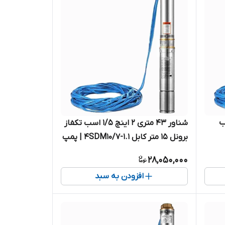
ینچ ۲ اسب
شناور ۴۳ متری ۲ اینچ ۱/۵ اسب تکفاز
برونل ۱۵ متر کابل 4SDM10/7-1.1 | پمپ
 پمپ استیل
استیل کامل آبدهی بالا یک و نیم اسب
28,050,000
تک فاز ( ۴۵ متر )
افزودن به سبد