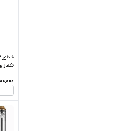
00,000
آبدهی با