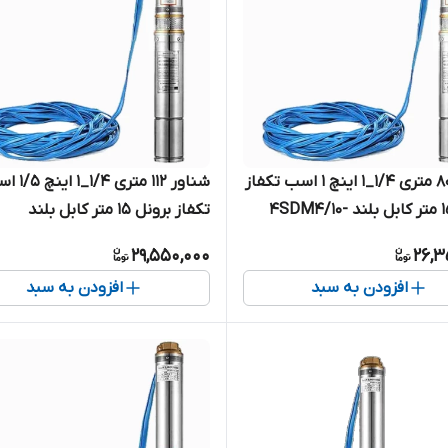
شناور ۸۰ متری ۱/۴_۱ اینچ ۱ اسب تکفاز
شناور ۱۱۲ متری ۱/۴
برونل ۱۵ متر کابل بلند 4SDM4/10-
تکفاز برونل ۱۵ متر کابل بلند
0.75 | پمپ استیل کامل ۱.۲۵ اینچ
4SDM4/14-1.1 | پمپ شناور اس
29,550,000
26,3
د تک فاز
افزودن به سبد
افزودن به سبد
متری