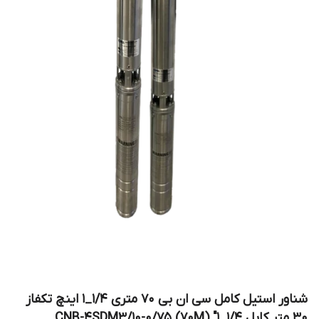
شناور استیل کامل سی ان بی ۷۰ متری ۱/۴_۱ اینچ تکفاز
30 متر کابل CNB-4SDM3/10-0/75 (70M) "1_1/4