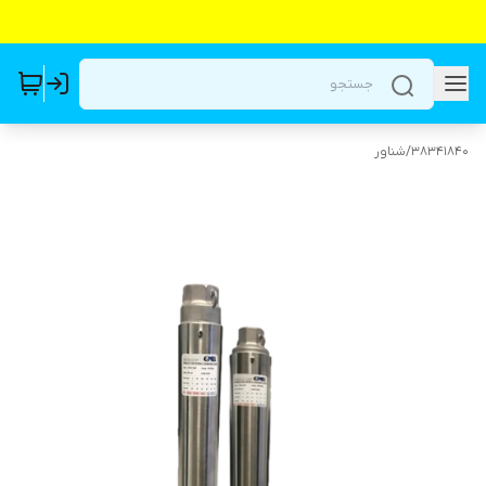
38341840
/
شناور