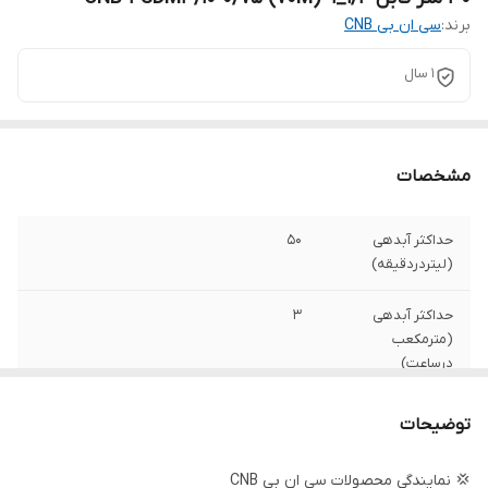
برند:
سی ان بی CNB
۱ سال
مشخصات
حداکثر آبدهی
۵۰
(لیتردردقیقه)
حداکثر آبدهی
۳
(مترمکعب
درساعت)
حداکثر ارتفاع
۷۰
توضیحات
جنس شفت
استیل
💢 نمایندگی محصولات سی ان بی CNB