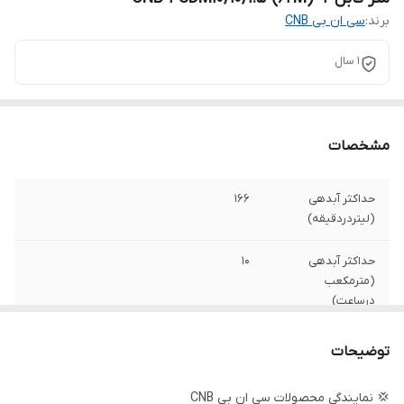
برند:
سی ان بی CNB
۱ سال
مشخصات
حداکثر آبدهی
۱۶۶
(لیتردردقیقه)
حداکثر آبدهی
۱۰
(مترمکعب
درساعت)
حداکثر ارتفاع
۶۲
توضیحات
جنس شفت
استیل
💢 نمایندگی محصولات سی ان بی CNB