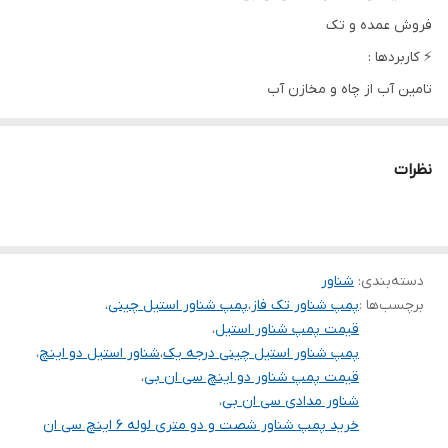
فروش عمده و تک
سیم پیچی
مس
⚡️ کاربردها :
دهانه خروجی
۲ اینچ
تامین آب از چاه و مخازن آب
قدرت
۲ اسب
استفاده در مصارف صنعتی و معدنی
استفاده در باغ ها و مصارف کشاورزی
طول کابل
30 متر
نظرات
تغذیه سیستم های فشار
ولتاژ
۲۲۰
کشور سازنده
چین
دسته‌بندی
:
شناور
برچسب‌ها :
پمپ شناور تک فاز
،
پمپ شناور استیل چینی
،
قیمت پمپ شناور استیل
،
پمپ شناور استیل چینی درجه یک
،
شناور استیل دو اینچ
،
قیمت پمپ شناور دو اینچ سی ان بی
،
شناور مدادی سی ان بی
،
خرید پمپ شناور شصت و دو متری لوله ۶ اینچ سی ان