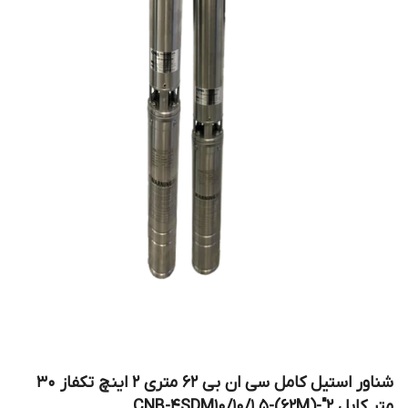
شناور استیل کامل سی ان بی ۶۲ متری ۲ اینچ تکفاز 30
متر کابل CNB-4SDM10/10/1.5-(62M)-"2