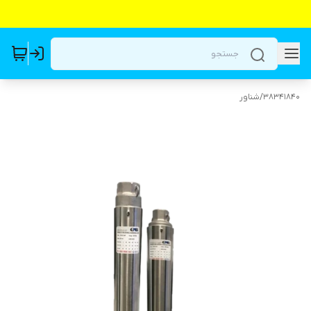
38341840
/
شناور