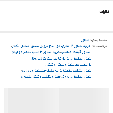
استفاده در مصارف صنعتی و معدنی
سیم پیچی
مس
نظرات
استفاده در باغ ها و مصارف کشاورزی
دهانه خروجی
۲ اینچ
تابلو
✅️
دسته‌بندی
:
شناور
برچسب‌ها :
خرید شناور ۱۱۲ متری دو اینچ برونل
،
شناور استیل تکفاز
،
ولتاژ
۲۲۰
شناور قیمت مناسب
،
خرید شناور ۳ اسب تکفاز دو اینچ
،
شناور ۱۱۰ متری دو اینچ دو متر کابل برونل
،
قدرت
۳ اسب
قیمت پمپ شناور استیل
،
شناور
،
شناور ۳ اسب تکفاز دو اینچ قیمت
،
شناور برونل
،
قطر تنه
۴ اینچ
شناور ۱۱۰ متری چینی
،
شناور ۳ اسب
،
شناور استیل
کشور سازنده
چین