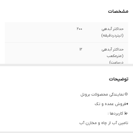
مشخصات
حداکثر آبدهی
۲۰۰
(لیتردردقیقه)
حداکثر آبدهی
۱۲
(مترمکعب
درساعت)
تعداد پروانه
۱۸
توضیحات
حداکثر ارتفاع
۱۱۲ متر
💢نمایندگی محصولات برونل
♦️فروش عمده و تک
جنس شفت
استیل
💫 کاربردها :
آمپر
۱۴
تامین آب از چاه و مخازن آب
طول کابل
تغذیه سیستم های فشار
۲ متر