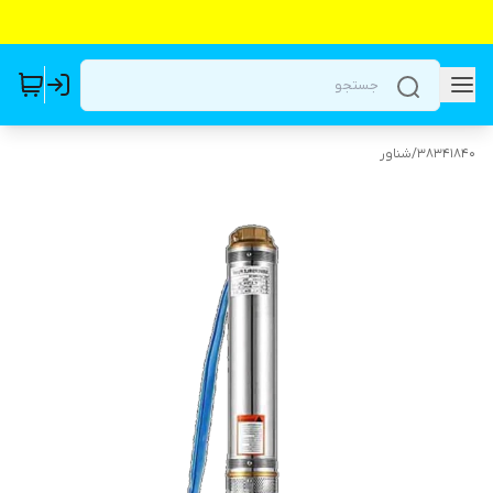
38341840
/
شناور