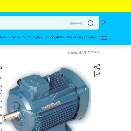
دسته‌بندی محصولات
خانه
پیگیری سفارش
همه محصولات
تما
38341840
/
الکتروموتور
دینا
بر
دو
دس
بر
ول