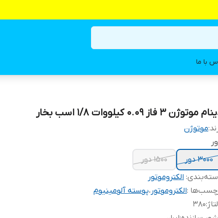
س با ما
م موتوژن ۳ فاز 0.09 کیلووات 1/8 اسب بخار
ند:
موتوژن
ر
۳۰۰۰ دور
۱۵۰۰ دور
ته‌بندی
:
الکتروموتور
چسب‌ها :
الکتروموتور
،
پوسته آلومینیوم
تاژ
:
۳۸۰