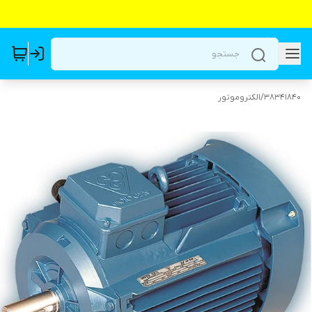
38341840
/
الکتروموتور