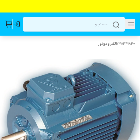
38341840
/
الکتروموتور