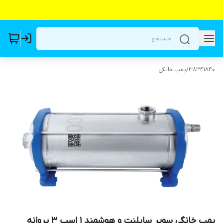
38341840
/
پمپ خانگی
پمپ خانگی سوپر سایلنت و هوشمند 1 اسب 3 پروانه