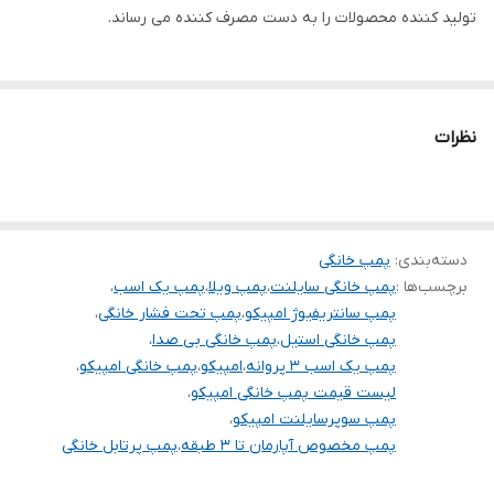
تولید کننده محصولات را به دست مصرف کننده می رساند.
آمپر
6
قدرت ( اسب بخار )
1
تعداد پروانه
3
نظرات
جنس پروانه
استیل
جنس شفت
استیل
دسته‌بندی
:
پمپ خانگی
جنس بدنه
استیل
برچسب‌ها :
پمپ خانگی سایلنت
،
پمپ ویلا
،
پمپ یک اسب
،
پمپ سانتریفیوژ امپیکو
،
پمپ تحت فشار خانگی
،
کشور سازنده
ایران
پمپ خانگی استیل
،
پمپ خانگی بی صدا
،
پمپ یک اسب 3 پروانه
،
امپیکو
،
پمپ خانگی امپیکو
،
لیست قیمت پمپ خانگی امپیکو
،
پمپ سوپرسایلنت امپیکو
،
پمپ مخصوص آپارمان تا 3 طبقه
،
پمپ پرتابل خانگی