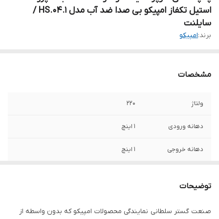
استیل تکفاز امپیکو بی صدا ضد آب مدل HS.04.1 /
سایلنت
برند:
امپیکو
مشخصات
ولتاژ
220
دهانه ورودی
1 اینچ
دهانه خروجی
1 اینچ
حداکثر ارتفاع
41 متر
توضیحات
حداکثر آبدهی ( لیتر
125
بر دقیقه )
صنعت گستر سلطانی نمایندگی محصولات امپیکو که بدون واسطه از