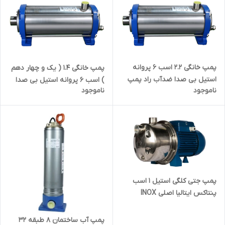
پمپ خانگی ۲.۲ اسب ۶ پروانه
پمپ خانگی ۱.۴ ( یک و چهار دهم
استیل بی صدا ضدآب راد پمپ
) اسب ۶ پروانه استیل بی صدا
ناموجود
ناموجود
5SS06 | پمپ دو و دو دهم اسب
ضدآب راد پمپ 3SS06 | سایلنت
سایلنت
پمپ جتی کلگی استیل ۱ اسب
پنتاکس ایتالیا اصلی INOX
100N/60 | پمپ یک اسب خانگی
مخصوص آب شور و دریا
پمپ آب ساختمان ۸ طبقه ۳۲