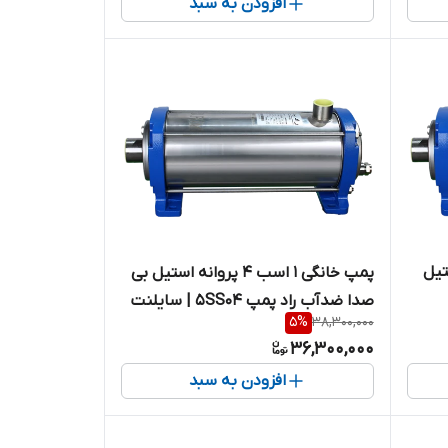
افزودن به سبد
نه استیل
پمپ خانگی ۱ اسب ۴ پروانه استیل بی
صدا ضدآب راد پمپ 5SS04 | سایلنت
5
%
38,300,000
ویت
( با ورودی و خروجی تقویت شده )
36,300,000
افزودن به سبد