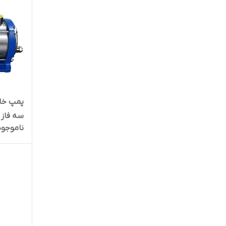
سه فاز 
ناموجود
310SS06 | سایلنت