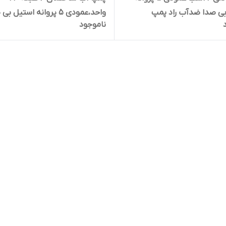
ی صدا ضدآب راد پمپ
واحد،عمودی ۵ پروانه استیل ب
ناموجود
لنت
ضدآب راد پمپ A9SS05 | سایلنت