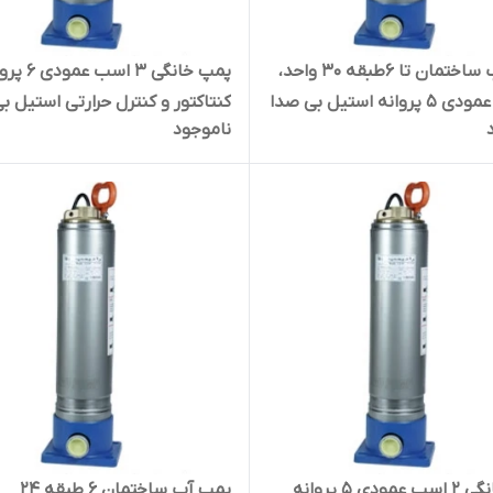
پمپ آب ساختمان تا ۶طبقه ۳۰ واحد،
پمپ خانگی ۳ اس
۲ اسب عمودی ۵ پروانه استیل بی صدا
کنتاکتور و کنترل حرارتی استیل ب
ناموجود
A10SS0 | سایلنت
ضدآب راد پمپ A10SS06K | سایلنت
پمپ خانگی ۲ اسب عمودی ۵ پروانه
پمپ آب ساختمان ۶ طبقه ۲۴