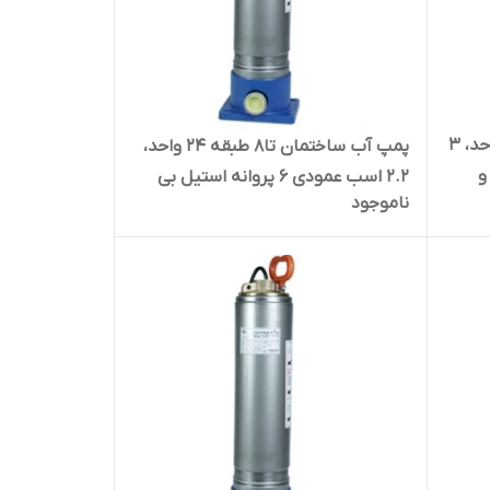
پمپ آب ساختمان ۸ طبقه ۳۲ واحد، ۳
پمپ آب ساختمان تا۸ طبقه ۲۴ واحد،
 و
۲.۲ اسب عمودی ۶ پروانه استیل بی
ناموجود
ب راد
صدا ضدآب راد پمپ A5SS06 | سایلنت