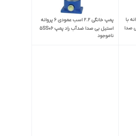
ب عمودی ۶ پروانه با
پمپ خانگی ۲.۲ اسب عمودی ۶ پروانه
ی صدا
استیل بی صدا ضدآب راد پمپ 5SS06
ناموجود
| سایلنت