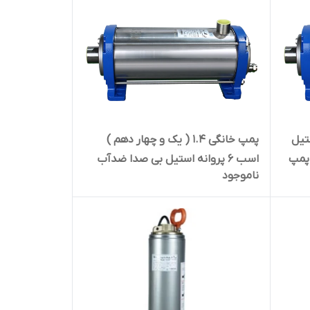
انه استیل
پمپ خانگی ۱.۴ ( یک و چهار دهم )
آب راد پمپ 5SS06 | پمپ
اسب ۶ پروانه استیل بی صدا ضدآب
ناموجود
راد پمپ 3SS06 | سایلنت