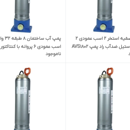
پمپ تصفیه استخر ۲ اسب عمودی ۲
تیل ضدآب راد پمپ AVS1802
اسب عمودی ۶ پروانه با کنتاکتور
ناموجود
کنترل حرارتی استیل بی صدا ضدآ
پمپ A10SS06K | سایلنت