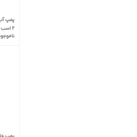
ناموجود
ضدآب راد پمپ 5