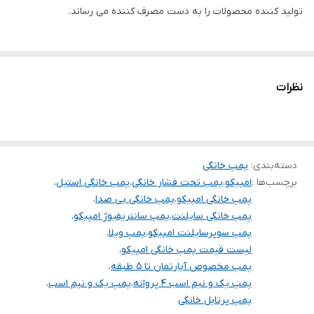
تولید کننده محصولات را به دست مصرف کننده می رساند.
آمپر
7/7
قدرت ( اسب بخار )
1/5
تعداد پروانه
4
نظرات
جنس پروانه
استیل
جنس شفت
استیل
دسته‌بندی
:
پمپ خانگی
جنس بدنه
استیل
برچسب‌ها :
امپیکو
،
پمپ تحت فشار خانگی
،
پمپ خانگی استیل
،
پمپ خانگی امپیکو
،
پمپ خانگی بی صدا
،
کشور سازنده
ایران
پمپ خانگی سایلنت
،
پمپ سانتریفیوژ امپیکو
،
پمپ سوپرسایلنت امپیکو
،
پمپ ویلا
،
لیست قیمت پمپ خانگی امپیکو
،
پمپ مخصوص آپارتمان تا 5 طبقه
،
پمپ یک و نیم اسب 4 پروانه
،
پمپ یک و نیم اسب
،
پمپ پرتابل خانگی