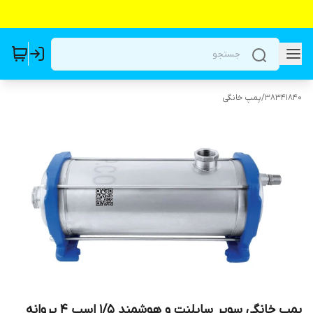
38341840
/
پمپ خانگی
پمپ خانگی سوپر سایلنت و هوشمند 1/5 اسب 4 پروانه