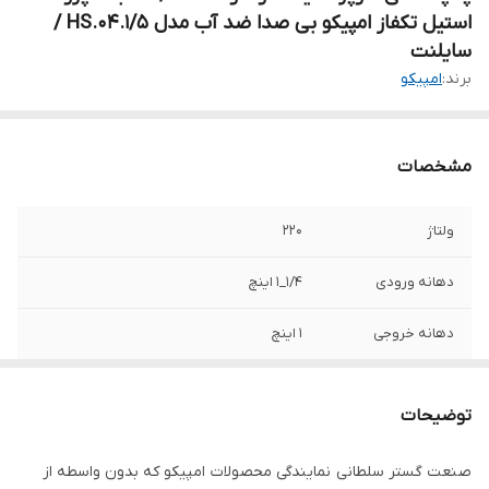
استیل تکفاز امپیکو بی صدا ضد آب مدل HS.04.1/5 /
سایلنت
برند:
امپیکو
مشخصات
ولتاژ
220
دهانه ورودی
1/4_1 اینچ
دهانه خروجی
1 اینچ
حداکثر ارتفاع
53 متر
توضیحات
حداکثر آبدهی ( لیتر
150
بر دقیقه )
صنعت گستر سلطانی نمایندگی محصولات امپیکو که بدون واسطه از