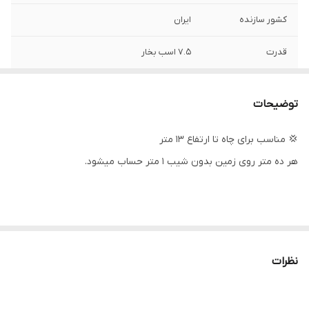
کشور سازنده
ایران
قدرت
۷.۵ اسب بخار
دهانه خروجی
۳ اینچ
توضیحات
حداکثر ارتفاع
۱۶ متر
💢 مناسب برای چاه تا ارتفاع ۱۳ متر
حداکثر آمپر
۱۲
هر ده متر روی زمین بدون شیب ۱ متر حساب میشود.
حداکثر آبدهی
۵۰
(مترمکعب
درساعت)
حداکثر آبدهی
۸۳۳
(لیتردردقیقه)
نظرات
تعداد پروانه
۱ عدد