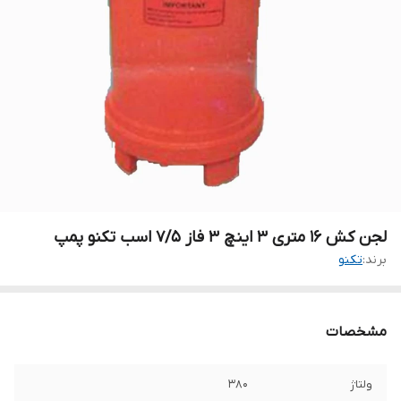
لجن کش ۱۶ متری ۳ اینچ ۳ فاز ۷/۵ اسب تکنو پمپ
برند:
تکنو
مشخصات
ولتاژ
۳۸۰