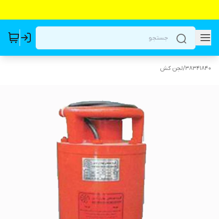
38341840
/
لجن کش