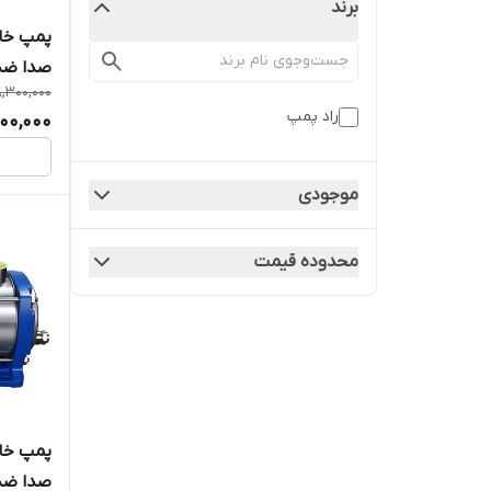
برند
,300,000
( با ور
راد پمپ
00,000
موجودی
محدوده قیمت
صدا ضدآب راد