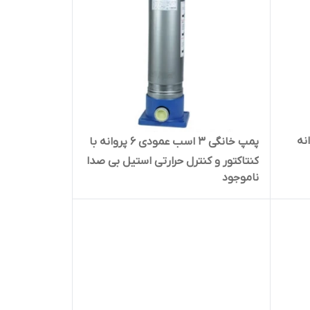
ودی ۵ پروانه
پمپ خانگی ۳ اسب عمودی ۶ پروانه با
کنتاکتور و کنترل حرارتی استیل بی صدا
ناموجود
ضدآب راد پمپ A10SS06K | سایلنت