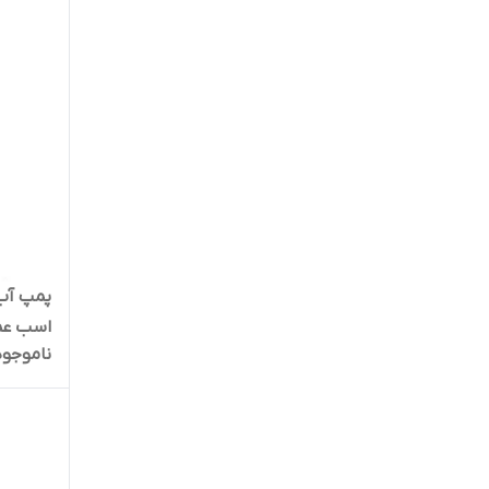
ناموجود
کنترل ح
پمپ A10SS06K | سایلنت