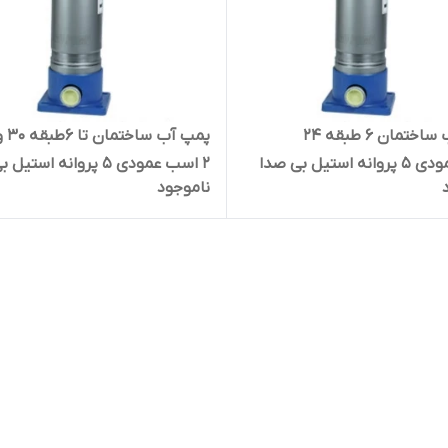
پمپ آب ساختمان ۶ طبقه ۲۴
پمپ آب 
واحد،عمودی ۵ پروانه استیل بی صدا
۲ اسب عمودی ۵ پروانه است
ناموجود
A9SS0 | سایلنت
ضدآب راد پمپ A10SS05 | سایلنت