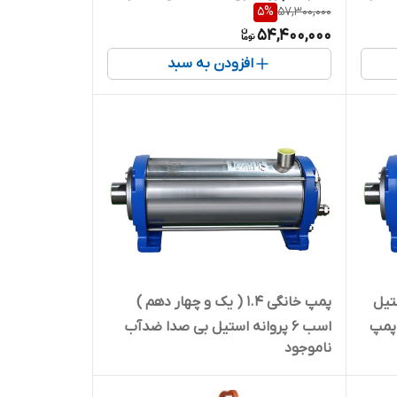
5
%
57,300,000
راد پمپ 9SS05 | سایلنت ( با ورودی و
54,400,000
خروجی تقویت شده )
افزودن به سبد
انه استیل
پمپ خانگی ۱.۴ ( یک و چهار دهم )
آب راد پمپ 5SS06 | پمپ
اسب ۶ پروانه استیل بی صدا ضدآب
ناموجود
راد پمپ 3SS06 | سایلنت