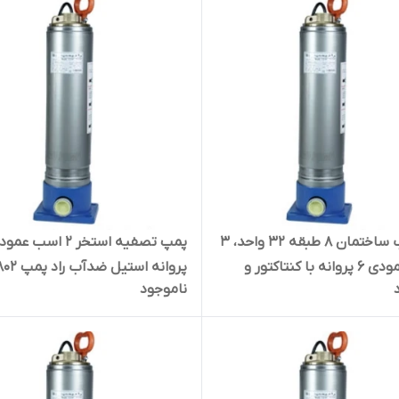
پمپ آب ساختمان ۸ طبقه ۳۲ واحد، ۳
اسب عمودی ۶ پروانه با کنتاکتور و
پروانه استیل ضدآب راد پمپ AVS1802
ناموجود
رارتی استیل بی صدا ضدآب راد