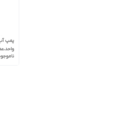
ناموجود
ضدآب راد پمپ 5