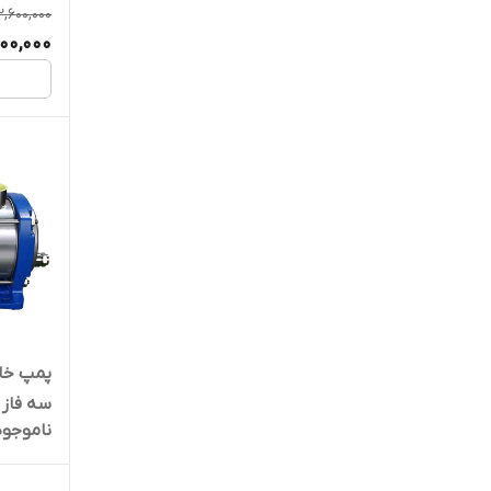
2,600,000
900,000
سه فاز 
ناموجود
310SS06 | سایلنت