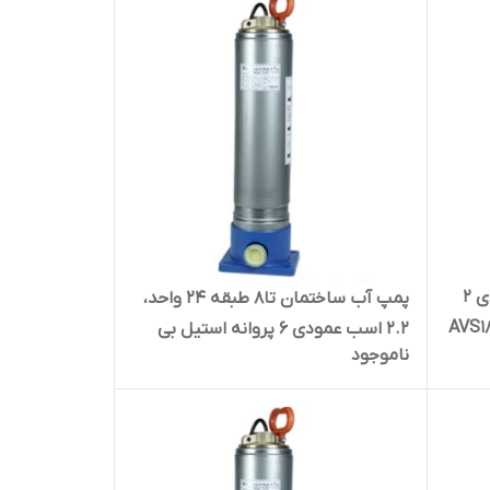
پمپ تصفیه استخر ۲ اسب عمودی ۲
پمپ آب ساختمان تا۸ طبقه ۲۴ واحد،
۲.۲ اسب عمودی ۶ پروانه استیل بی
ناموجود
صدا ضدآب راد پمپ A5SS06 | سایلنت