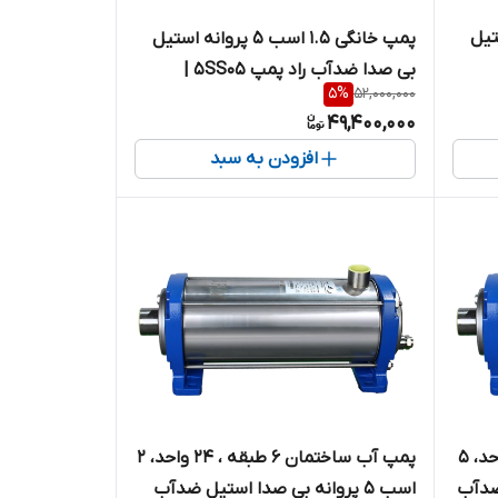
نه استیل
پمپ خانگی ۱.۵ اسب ۵ پروانه استیل
بی صدا ضدآب راد پمپ 5SS05 |
5
%
52,000,000
ویت
سایلنت ( با ورودی و خروجی تقویت
49,400,000
شده )
افزودن به سبد
پمپ ساختمان ۱ تا ۵ طبقه، ۱۵ واحد، ۵
پمپ آب ساختمان ۶ طبقه ، ۲۴ واحد، ۲
صدا ضدآب
اسب ۵ پروانه بی صدا استیل ضدآب