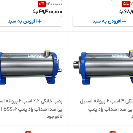
5
%
52,000,000
5
%
7
راد پمپ مدل 5SS05 | سایلنت
49,400,000
68,
افزودن به سبد
افزودن به سبد
پمپ خانگی ۴ اسب ۶ پروانه استیل
پمپ خانگی ۲.۲ اسب ۶ پرو
بی صدا ضدآب راد پمپ
بی صدا ضد
ناموجود
دو و دو دهم اسب سایلنت