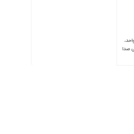
ساختمان تا ۶طبقه ۳۰ واحد،
یل بی صدا