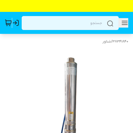
38341840
/
شناور