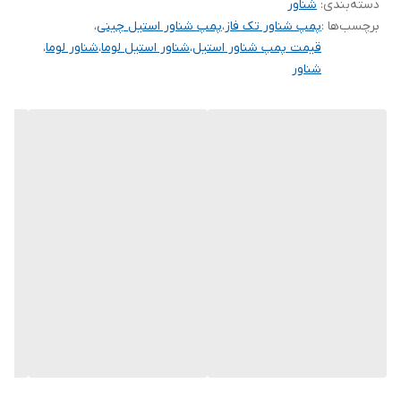
دسته‌بندی
:
شناور
برچسب‌ها :
پمپ شناور تک فاز
،
پمپ شناور استیل چینی
،
کشور سازنده
چین
قیمت پمپ شناور استیل
،
شناور استیل لوما
،
شناور لوما
،
شناور
جنس پروانه
باکالیت