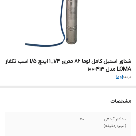
شناور استیل کامل لوما 86 متری ۱/۴_۱ اینچ 1/5 اسب تکفاز
LOMA مدل 413-100
برند:
لوما
مشخصات
حداکثر آبدهی
۵۰
(لیتردردقیقه)