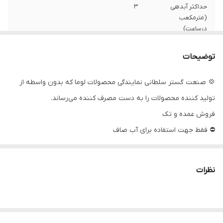
حداکثر آبدهی
۳
(مترمکعب
درساعت)
حداکثر ارتفاع
۸۶
توضیحات
قدرت
1/5 اسب
💢 صنعت گستر سلطانی نمایندگی محصولات لوما که بدون واسطه از
تولید کننده محصولات را به دست مصرف کننده می‌رساند.
جنس شفت
استیل
فروش عمده و تک
سیم پیچی
مس
⛔ فقط جهت استفاده برای آب صاف
دهانه خروجی
۱/۴_۱ اینچ
جریان
6 آمپر
نظرات
ولتاژ
۲۲۰
قطر تنه
۴ اینچ