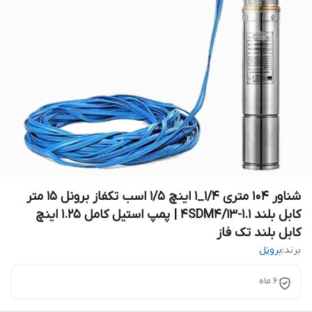
شناور ۱۰۴ متری ۱/۴_۱ اینچ ۱/۵ اسب تکفاز برونل ۱۵ متر
کابل بلند 4SDM4/13-1.1 | پمپ استیل کامل ۱.۲۵ اینچ
کابل بلند تک فاز
برند:
برونل
۶ ماه