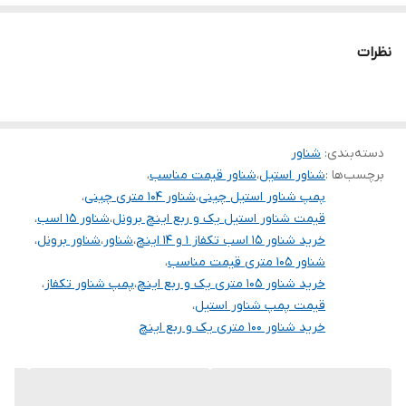
طول کابل
تغذیه سیستم های فشار
۱۵ متر
استفاده در مصارف صنعتی و معدنی
دهانه خروجی
۱/۴_۱ اینچ
نظرات
استفاده در باغ ها و مصارف کشاورزی
ولتاژ
۲۲۰
جنس شفت
استیل
دسته‌بندی
:
شناور
برچسب‌ها :
شناور استیل
،
شناور قیمت مناسب
،
سیم پیچی
مس
پمپ شناور استیل چینی
،
شناور ۱۰۴ متری چینی
،
قیمت شناور استیل یک و ربع اینچ برونل
،
شناور ۱۵ اسب
،
قطر تنه
۴ اینچ
خرید شناور ۱۵ اسب تکفاز ۱ و ۱۴ اینچ
،
شناور
،
شناور برونل
،
شناور ۱۰۵ متری قیمت مناسب
،
کشور سازنده
چین
خرید شناور ۱۰۵ متری یک و ربع اینچ
،
پمپ شناور تکفاز
،
قیمت پمپ شناور استیل
،
خرید شناور ۱۰۰ متری یک و ربع اینچ