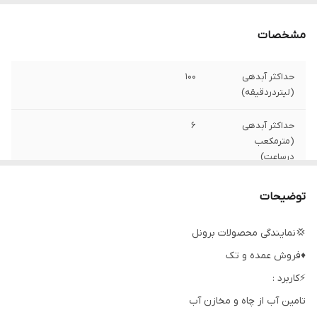
مشخصات
حداکثر آبدهی
۱۰۰
(لیتردردقیقه)
حداکثر آبدهی
۶
(مترمکعب
درساعت)
تعداد پروانه
۱۳
توضیحات
حداکثر ارتفاع
۱۰۴ متر
💢نمایندگی محصولات برونل
♦️فروش عمده و تک
قدرت
۱/۵ اسب
⚡️کاربرد :
تابلو
✅️
تامین آب از چاه و مخازن آب