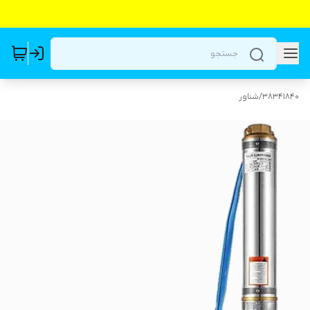
38341840
/
شناور