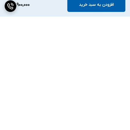
افزودن به سبد خرید
42,900,000
برگشت به بالا
دسترسی سریع
تماس با ما
ارتباط با ما
ساعت کاری: ۹ تا ۱۸
انبار:تهران سعدی جنوبی
0219130462۹