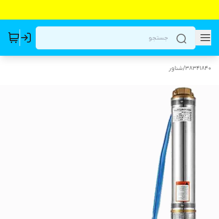
38341840
/
شناور