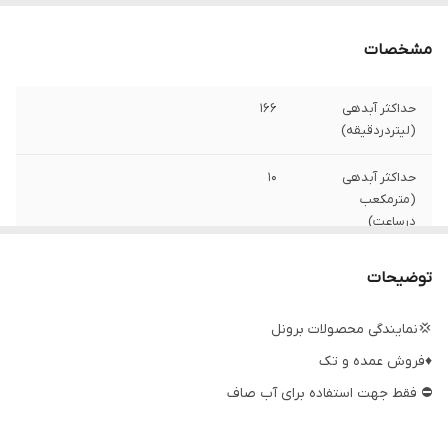
مشخصات
حداکثر آبدهی
۱۶۶
(لیتردردقیقه)
حداکثر آبدهی
۱۰
(مترمکعب
درساعت)
حداکثر ارتفاع
۱۳۲ متر
توضیحات
جنس شفت
استیل
💢نمایندگی محصولات برونل
♦️فروش عمده و تک
سیم پیچی
مس
⛔ فقط جهت استفاده برای آب صاف
دهانه خروجی
۲ اینچ